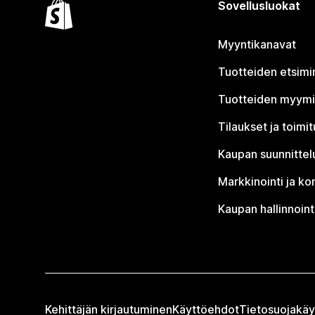
Sovellusluokat
Myyntikanavat
Tuotteiden etsimi
Tuotteiden myym
Tilaukset ja toimi
Kaupan suunnittel
Markkinointi ja ko
Kaupan hallinnoint
Kehittäjän kirjautuminen
Käyttöehdot
Tietosuojakäy