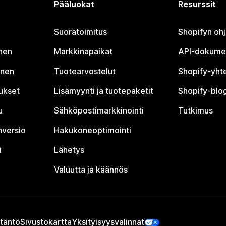
Pääluokat
Resurssit
Suoratoimitus
Shopifyn oh
nen
Markkinapaikat
API-dokume
inen
Tuotearvostelut
Shopify-yht
tukset
Lisämyynti ja tuotepaketit
Shopify-blog
u
Sähköpostimarkkinointi
Tutkimus
nversio
Hakukoneoptimointi
i
Lähetys
Valuutta ja käännös
täntö
Sivustokartta
Yksityisyysvalinnat