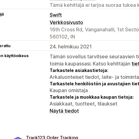
Tämä kehittäjä ei tarjoa suoraa tukea k
äjä
Swift
Verkkosivusto
16th Cross Rd, Vanganahalli, 1st Sect
560102, IN
erattu
24. helmikuu 2021
en käyttöoikeus
Tämän sovellus tarvitsee seuraavien ti
toimia kaupassasi. Katso kehittäjän
tie
Tarkastele asiakastietoja:
Arkaluonteiset tiedot, laite- ja toimint
Tarkastele henkilöstön ja avustajien tiet
Kaupan omistaja
Tarkastele ja muokkaa kaupan tietoja:
Asiakkaat, tuotteet, tilaukset
Näytä tiedot
Track123 Order Tracking