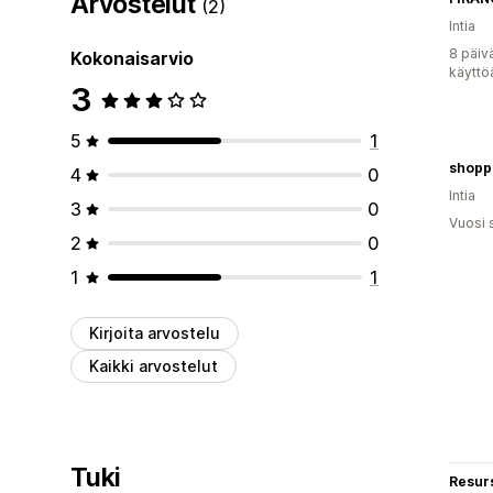
Arvostelut
(2)
Intia
8 päiv
Kokonaisarvio
käyttö
3
5
1
shoppe
4
0
Intia
3
0
Vuosi 
2
0
1
1
Kirjoita arvostelu
Kaikki arvostelut
Tuki
Resurs