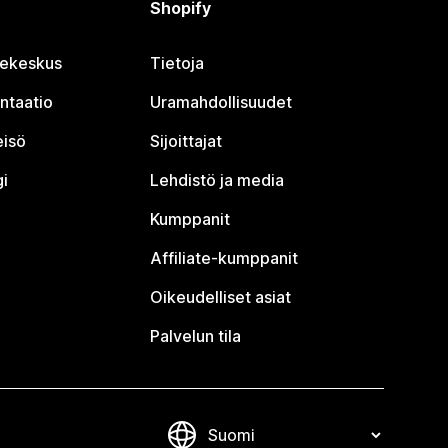
Shopify
jekeskus
Tietoja
ntaatio
Uramahdollisuudet
eisö
Sijoittajat
i
Lehdistö ja media
Kumppanit
Affiliate-kumppanit
Oikeudelliset asiat
Palvelun tila