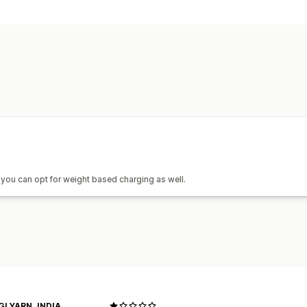
Tarrojen luominen
Tarrojen mukautt
Viivakoodien skannaus
Poimintaluett
Toimituspäivä
Tilausten synkronointi
Kuljetuspalvelun valinta
Lähetysten hallinnointi
Tilausten synkronointi
Reaaliaikainen
Sähköposti-ilmoitukset
Tilauspäivity
you can opt for weight based charging as well.
GI YARN, INDIA