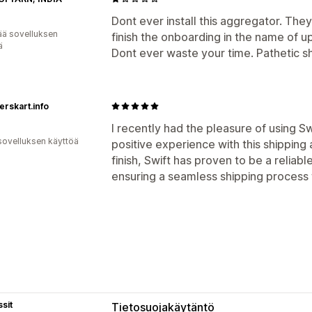
Dont ever install this aggregator. They
ää sovelluksen
finish the onboarding in the name of u
ä
Dont ever waste your time. Pathetic s
rskart.info
I recently had the pleasure of using S
sovelluksen käyttöä
positive experience with this shippin
finish, Swift has proven to be a reliabl
ensuring a seamless shipping process
sit
Tietosuojakäytäntö