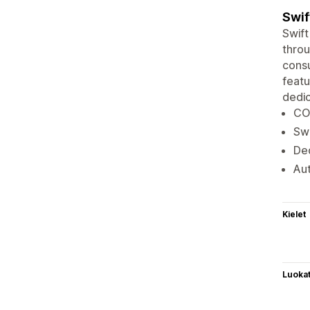
Swif
Swift
throu
consu
featu
dedic
COD
Swi
De
Aut
Kielet
Luoka