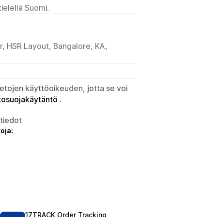
ielellä Suomi.
or, HSR Layout, Bangalore, KA,
etojen käyttöoikeuden, jotta se voi
tosuojakäytäntö
.
atiedot
oja:
17TRACK Order Tracking