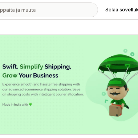
Selaa sovellu
elykuvagalleria