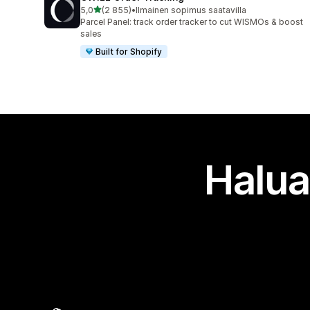
/ 5 tähteä
5,0
(2 855)
•
Ilmainen sopimus saatavilla
2855 arvostelua yhteensä
Parcel Panel: track order tracker to cut WISMOs & boost
sales
Built for Shopify
Halua