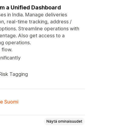
from a Unified Dashboard
es in India. Manage deliveries
n, real-time tracking, address /
options. Streamline operations with
entage. Also get access to a
g operations.
 flow.
ificantly
 Risk Tagging
lle Suomi
Näytä ominaisuudet