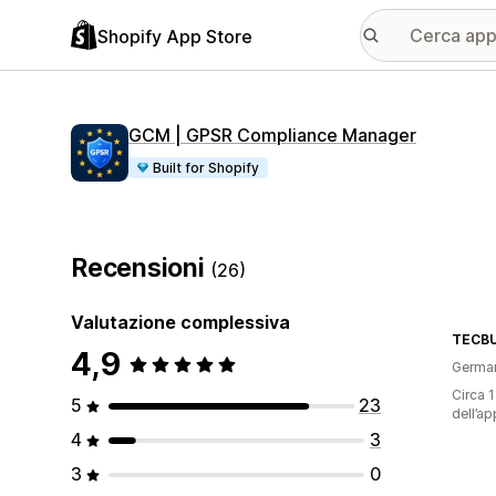
Shopify App Store
GCM | GPSR Compliance Manager
Built for Shopify
Recensioni
(26)
Valutazione complessiva
TECB
4,9
Germa
Circa 1
5
23
dell’ap
4
3
3
0