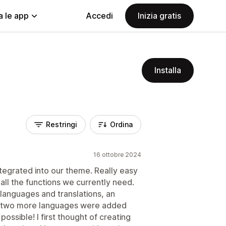
a le app
Accedi
Inizia gratis
Installa
Restringi
Ordina
16 ottobre 2024
ntegrated into our theme. Really easy
all the functions we currently need.
anguages ​​and translations, an
two more languages ​​were added
possible! I first thought of creating