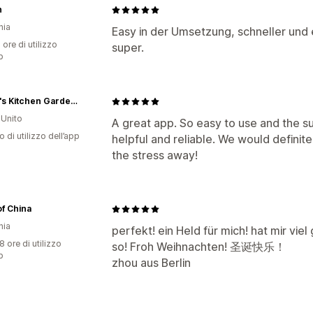
n
nia
Easy in der Umsetzung, schneller und e
 ore di utilizzo
super.
p
Nutley's Kitchen Gardens
Unito
A great app. So easy to use and the s
o di utilizzo dell’app
helpful and reliable. We would definite
the stress away!
f China
nia
perfekt! ein Held für mich! hat mir viel
8 ore di utilizzo
so! Froh Weihnachten! 圣诞快乐！
p
zhou aus Berlin