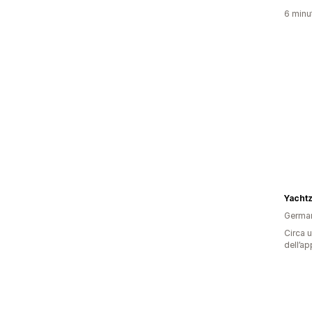
6 minut
Germa
Circa u
dell’ap