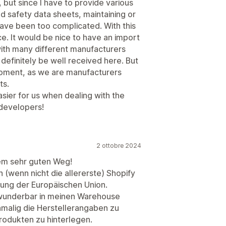
but since I have to provide various
and safety data sheets, maintaining or
have been too complicated. With this
ace. It would be nice to have an import
with many different manufacturers
 definitely be well received here. But
 moment, as we are manufacturers
ts.
asier for us when dealing with the
 developers!
2 ottobre 2024
nem sehr guten Weg!
n (wenn nicht die allererste) Shopify
ung der Europäischen Union.
wunderbar in meinen Warehouse
inmalig die Herstellerangaben zu
rodukten zu hinterlegen.