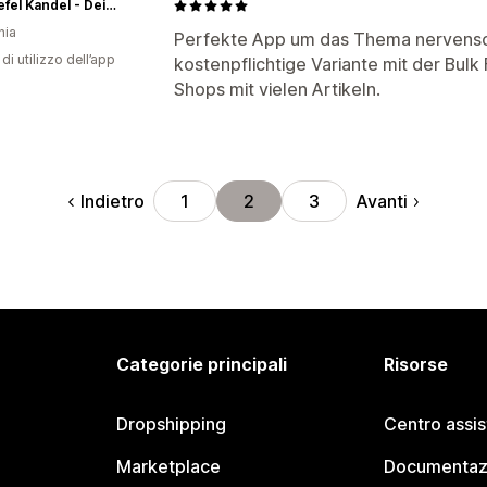
Reitstiefel Kandel - Dein Reitshop
nia
Perfekte App um das Thema nervensch
di utilizzo dell’app
kostenpflichtige Variante mit der Bulk 
Shops mit vielen Artikeln.
Indietro
Avanti
1
2
3
Categorie principali
Risorse
Dropshipping
Centro assi
Marketplace
Documentaz