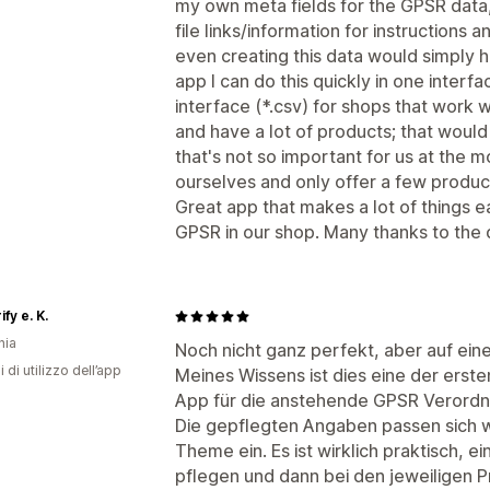
my own meta fields for the GPSR data, 
file links/information for instructions 
even creating this data would simply 
app I can do this quickly in one interf
interface (*.csv) for shops that work 
and have a lot of products; that would
that's not so important for us at the
ourselves and only offer a few produc
Great app that makes a lot of things e
GPSR in our shop. Many thanks to the
fy e. K.
nia
Noch nicht ganz perfekt, aber auf ei
i di utilizzo dell’app
Meines Wissens ist dies eine der erste
App für die anstehende GPSR Verordn
Die gepflegten Angaben passen sich 
Theme ein. Es ist wirklich praktisch, e
pflegen und dann bei den jeweiligen P