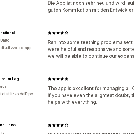
Die App ist noch sehr neu und wird la
guten Kommikation mit den Entwicklern
national
Unito
Ran into some teething problems setti
di utilizzo dell’app
were helpful and responsive and sort
we will be able to continue our expansi
 Larum Leg
arca
The app is excellent for managing all 
i di utilizzo dell’app
if you have even the slightest doubt, 
helps with everything.
and Theo
nia