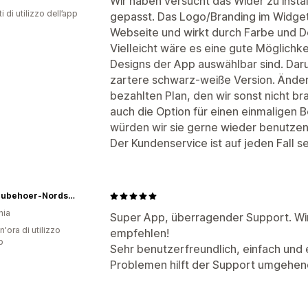
Wir haben versucht das Wider zu install
i di utilizzo dell’app
gepasst. Das Logo/Branding im Widget 
Webseite und wirkt durch Farbe und D
Vielleicht wäre es eine gute Möglichk
Designs der App auswählbar sind. Daru
zartere schwarz-weiße Version. Änder
bezahlten Plan, den wir sonst nicht bra
auch die Option für einen einmaligen 
würden wir sie gerne wieder benutzen
Der Kundenservice ist auf jeden Fall se
Yachtzubehoer-Nordsee
nia
Super App, überragender Support. Wi
n'ora di utilizzo
empfehlen!
p
Sehr benutzerfreundlich, einfach und 
Problemen hilft der Support umgehend