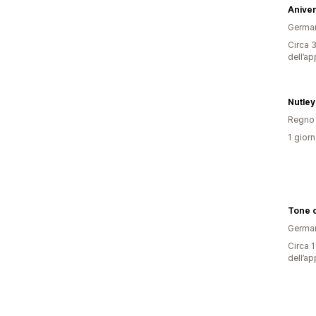
Anive
Germa
Circa 3
dell’ap
Regno 
1 giorn
Tone o
Germa
Circa 1
dell’ap