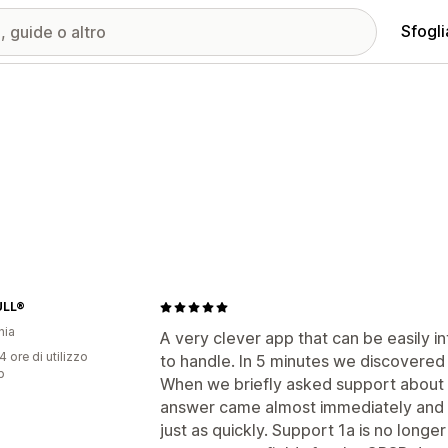
Sfogli
ULL®
nia
A very clever app that can be easily i
4 ore di utilizzo
to handle. In 5 minutes we discovered 
p
When we briefly asked support about l
answer came almost immediately and 
just as quickly. Support 1a is no longer 