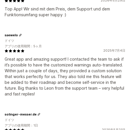
2026年5月29日
Top App! Wir sind mit dem Preis, dem Support und dem
Funktionsumfang super happy :)
saewelo
ドイツ
アプリの使用期間：5ヶ月
2025年7月4日
Great app and amazing support! I contacted the team to ask if
it’s possible to have the customized warnings auto-translated.
Within just a couple of days, they provided a custom solution
that works perfectly for us. They also told me this feature will
be added to their roadmap and become self-service in the
future. Big thanks to Leon from the support team – very helpful
and fast replies!
solinger-messer.de
ドイツ
アプリの使用期間：1日
2025年5月21日