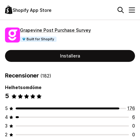
Shopify App Store
Grapevine Post Purchase Survey
Built for Shopify
Installera
Recensioner
(182)
Helhetsomdöme
5
5
176
4
6
3
0
2
0