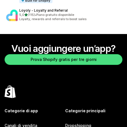
Built for Shopify
Loyoly ‑ Loyalty and Referral
stelle su 5
5,0
(115)
•
Piano gratuito disponibile
115 recensioni totali
Loyalty, rewards and referrals to boost sales
Vuoi aggiungere un’app?
Prova Shopify gratis per tre giorni
Categorie di app
Categorie principali
Canali di vendita
Dropshipping