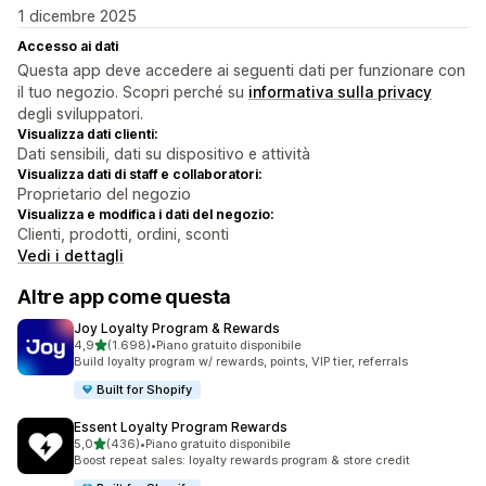
1 dicembre 2025
Accesso ai dati
Questa app deve accedere ai seguenti dati per funzionare con
il tuo negozio. Scopri perché su
informativa sulla privacy
degli sviluppatori.
Visualizza dati clienti:
Dati sensibili, dati su dispositivo e attività
Visualizza dati di staff e collaboratori:
Proprietario del negozio
Visualizza e modifica i dati del negozio:
Clienti, prodotti, ordini, sconti
Vedi i dettagli
Altre app come questa
Joy Loyalty Program & Rewards
stelle su 5
4,9
(1.698)
•
Piano gratuito disponibile
1698 recensioni totali
Build loyalty program w/ rewards, points, VIP tier, referrals
Built for Shopify
Essent Loyalty Program Rewards
stelle su 5
5,0
(436)
•
Piano gratuito disponibile
436 recensioni totali
Boost repeat sales: loyalty rewards program & store credit