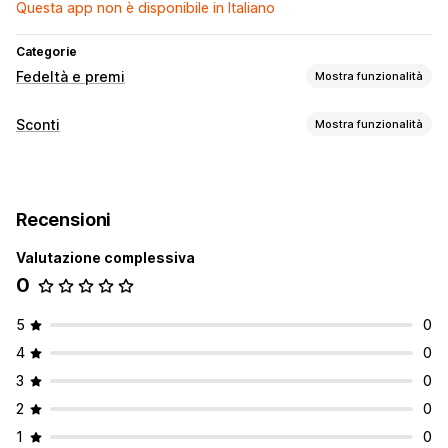
Questa app non è disponibile in Italiano
Categorie
Fedeltà e premi
Mostra funzionalità
Tipi di programmi
Sconti
Mostra funzionalità
Programmi fedeltà
Tipo di sconto
Premi che si possono offrire
Codici sconto
Punti
Sconti
Recensioni
Gestione sconti
Valutazione complessiva
Campagne
Analisi
0
5
0
4
0
3
0
2
0
1
0