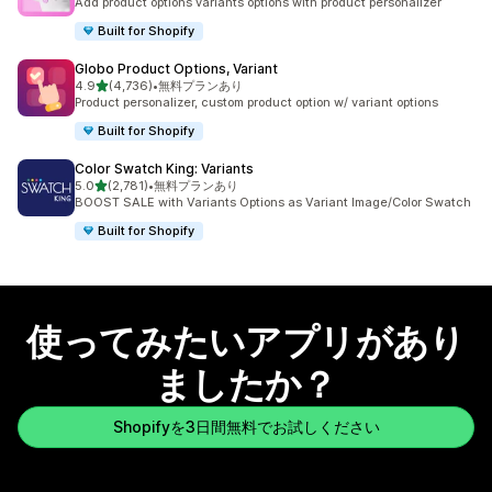
Add product options variants options with product personalizer
Built for Shopify
Globo Product Options, Variant
5つ星中
4.9
(4,736)
•
無料プランあり
合計レビュー数：4736件
Product personalizer, custom product option w/ variant options
Built for Shopify
Color Swatch King: Variants
5つ星中
5.0
(2,781)
•
無料プランあり
合計レビュー数：2781件
BOOST SALE with Variants Options as Variant Image/Color Swatch
Built for Shopify
使ってみたいアプリがあり
ましたか？
Shopifyを3日間無料でお試しください