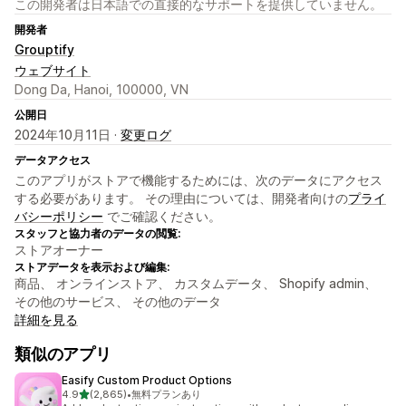
この開発者は日本語での直接的なサポートを提供していません。
開発者
Grouptify
ウェブサイト
Dong Da, Hanoi, 100000, VN
公開日
2024年10月11日 ·
変更ログ
データアクセス
このアプリがストアで機能するためには、次のデータにアクセス
する必要があります。 その理由については、開発者向けの
プライ
バシーポリシー
でご確認ください。
スタッフと協力者のデータの閲覧:
ストアオーナー
ストアデータを表示および編集:
商品、 オンラインストア、 カスタムデータ、 Shopify admin、
その他のサービス、 その他のデータ
詳細を見る
類似のアプリ
Easify Custom Product Options
5つ星中
4.9
(2,865)
•
無料プランあり
合計レビュー数：2865件