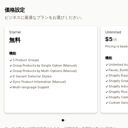
見本
ドロップダウン
カスタムCSS
翻訳
価格設定
インポートとエクスポート
バリエーションの表示
ビジネスに最適なプランをお選びください。
Starter
Unlimited
$5
無料
/月
Pricing is base
機能
機能
3 Product Groups
Unlimited A
Group Products by Single Option (Manual)
Pause, Buil
Group Products by Multi-Options (Manual)
Shopify Bas
6 Variant Selector Styles
Shopify Gro
Sync Product Information (Manual)
Shopify Adv
Multi-language Support
Shopify Plu
Shopify Comb
Custom Varia