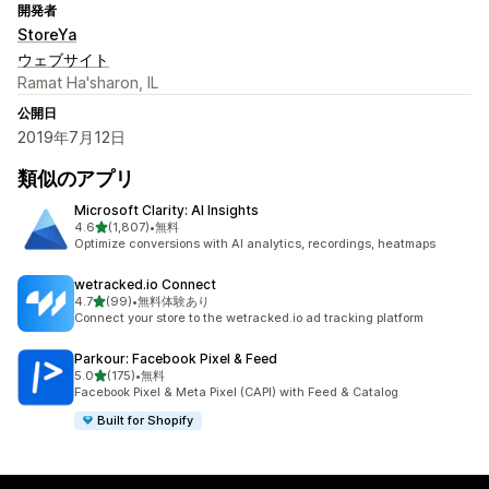
開発者
StoreYa
ウェブサイト
Ramat Ha'sharon, IL
公開日
2019年7月12日
類似のアプリ
Microsoft Clarity: AI Insights
5つ星中
4.6
(1,807)
•
無料
合計レビュー数：1807件
Optimize conversions with AI analytics, recordings, heatmaps
wetracked.io Connect
5つ星中
4.7
(99)
•
無料体験あり
合計レビュー数：99件
Connect your store to the wetracked.io ad tracking platform
Parkour: Facebook Pixel & Feed
5つ星中
5.0
(175)
•
無料
合計レビュー数：175件
Facebook Pixel & Meta Pixel (CAPI) with Feed & Catalog
Built for Shopify