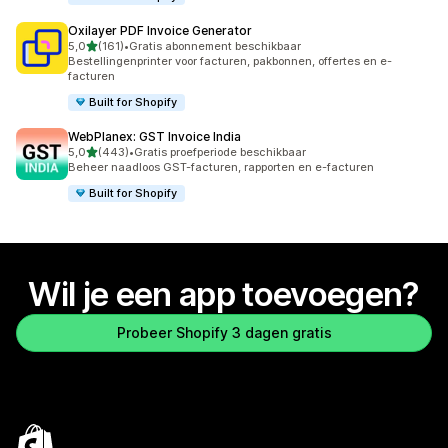
Oxilayer PDF Invoice Generator
van 5 sterren
5,0
(161)
•
Gratis abonnement beschikbaar
161 recensies in totaal
Bestellingenprinter voor facturen, pakbonnen, offertes en e-
facturen
Built for Shopify
WebPlanex: GST Invoice India
van 5 sterren
5,0
(443)
•
Gratis proefperiode beschikbaar
443 recensies in totaal
Beheer naadloos GST-facturen, rapporten en e-facturen
Built for Shopify
Wil je een app toevoegen?
Probeer Shopify 3 dagen gratis