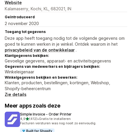
Website
Kalamaserry, Kochi, KL, 682021, IN
Geïntroduceerd
2 november 2020
Toegang tot gegevens
Deze app heeft toegang nodig tot de volgende gegevens om
goed te kunnen werken in je winkel. Ontdek waarom in het
privacybeleid van de ontwikkelaar
.
Klantgegevens bekijken:
Gevoelige gegevens, apparaat- en activiteitsgegevens
Gegevens van medewerkers en bijdragers bekijken:
Winkeleigenaar
Winkelgegevens bekijken en bewerken:
Klanten, producten, bestellingen, kortingen, Webshop,
Shopify-beheercentrum
Zie details
Meer apps zoals deze
Simple Invoice ‑ Order Printer
van 5 sterren
4,9
(412)
•
Gratis te installeren
412 recensies in totaal
Facturen versturen was nog nooit zo eenvoudig.
Built for Shopify