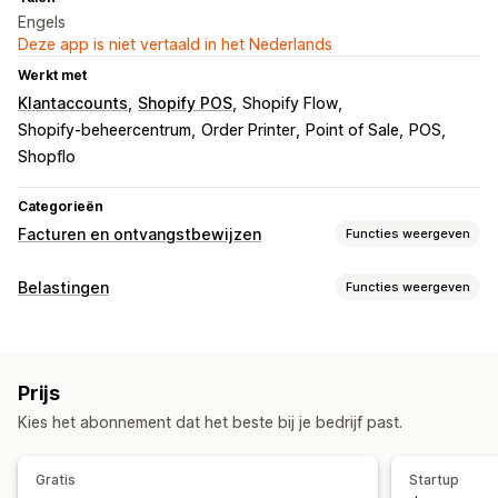
Engels
Deze app is niet vertaald in het Nederlands
Werkt met
Klantaccounts
Shopify POS
Shopify Flow
Shopify-beheercentrum
Order Printer
Point of Sale
POS
Shopflo
Categorieën
Facturen en ontvangstbewijzen
Functies weergeven
Soorten documenten
Belastingen
Functies weergeven
Facturen
Bonnen
Bestelbevestigingen
Pakbonnen
Aansprakelijkheid volgen
Terugbetalingen
Aansprakelijkheidsberekening
Aangepaste facturen
Aanpassing
Prijs
Belastingberekening
Kleur en lettertype
Branding
Velden
Factuurnummers
Kies het abonnement dat het beste bij je bedrijf past.
Belastingtarieven
Beheer van tarieven
E-mailadres van afzender
Belastingberekening
Templates
Barcodes
Logo's
Meerdere valuta
Meerdere talen
Registratie
Gratis
Startup