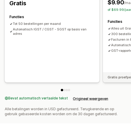
$9.90
Gratis
India (GST)
/ma
Bestandsbeheer
of $69.99/jaa
Downloaden in bulk
Automatische e-mails
Pdf-generatie
Belastingaangifte
Functies
Afdrukken en exporteren
Rapporten
Gegevensbeveiliging
Nalevingsrapporten
Indiening in meerdere staten
Functies
Tot 50 bestellingen per maand
Opeenvolgende nummering
Alles uit Gra
Indiening SST
Lokale belastingaangiften
Gegevensexport
Automatisch IGST / CGST - SGST op basis van
adres
300 bestell
Facturen in 
Automatisch
GST-rapport
Gratis proefp
Bevat automatisch vertaalde tekst
Origineel weergeven
Alle betalingen worden in USD gefactureerd. Terugkerende en op
gebruik gebaseerde kosten worden om de 30 dagen gefactureerd.