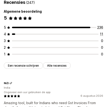
Recensies
(247)
Algemene beoordeling
5
5
236
4
11
3
0
2
0
1
0
Een recensie schrijven
Alle recensies
NiZi
India
Ongeveer een uur gebruiken de app
6 augustus 2026
Amazing tool, built for Indians who need Gst Invoices From