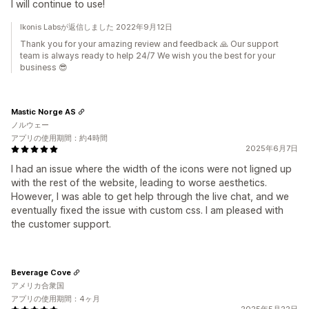
I will continue to use!
Ikonis Labsが返信しました 2022年9月12日
Thank you for your amazing review and feedback 🙏 Our support
team is always ready to help 24/7 We wish you the best for your
business 😎
Mastic Norge AS
ノルウェー
アプリの使用期間：約4時間
2025年6月7日
I had an issue where the width of the icons were not ligned up
with the rest of the website, leading to worse aesthetics.
However, I was able to get help through the live chat, and we
eventually fixed the issue with custom css. I am pleased with
the customer support.
Beverage Cove
アメリカ合衆国
アプリの使用期間：4ヶ月