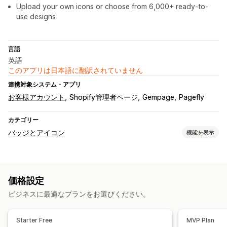
Upload your own icons or choose from 6,000+ ready-to-
use designs
言語
英語
このアプリは日本語に翻訳されていません
連携対象システム・アプリ
お客様アカウント
Shopify管理者ページ
Gempage
Pagefly
カテゴリー
バッジとアイコン
機能を表示
アイコンタイプ
カスタム
保証
決済
商品の特徴
セールバナー
セキュリティ
価格設定
配送
SNS
信頼
保証
ビジネスに最適なプランをお選びください。
カスタマイズ
アニメーション
背景
境界線
色
カスタムテキスト
フォント
Starter Free
MVP Plan