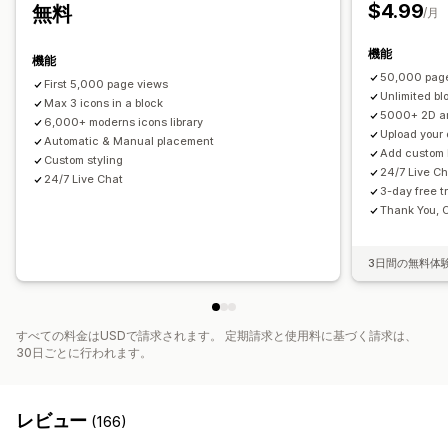
スタイル
サイズ
ツールチップ
ファイルのアップロード
$4.99
無料
/月
モバイル対応
デバイス固有
スケジュール
機能
機能
アイコンの位置
50,000 page
First 5,000 page views
手動配置
自動配置
お知らせバー
カスタムページ
Unlimited bl
Max 3 icons in a block
カートページ
チェックアウトページ
コレクションページ
5000+ 2D and
6,000+ moderns icons library
Upload your
フッター
Automatic & Manual placement
ヘッダー
ヒーローセクション
ホームページ
Add custom 
Custom styling
ランディングページ
商品ページ
検索ページ
24/7 Live C
24/7 Live Chat
3-day free tr
Thank You, 
3日間の無料体
すべての料金はUSDで請求されます。 定期請求と使用料に基づく請求は、
30日ごとに行われます。
レビュー
(166)