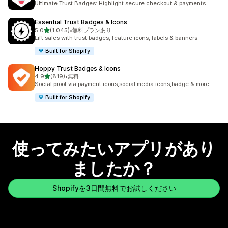
Ultimate Trust Badges: Highlight secure checkout & payments
Essential Trust Badges & Icons
5つ星中
5.0
(1,045)
•
無料プランあり
合計レビュー数：1045件
Lift sales with trust badges, feature icons, labels & banners
Built for Shopify
Hoppy Trust Badges & Icons
5つ星中
4.9
(819)
•
無料
合計レビュー数：819件
Social proof via payment icons,social media icons,badge & more
Built for Shopify
使ってみたいアプリがあり
ましたか？
Shopifyを3日間無料でお試しください