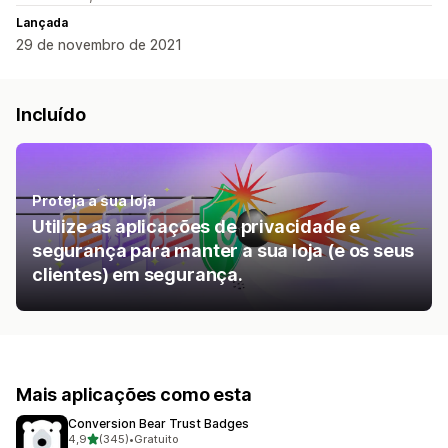
Lançada
29 de novembro de 2021
Incluído
Proteja a sua loja
Utilize as aplicações de privacidade e
segurança para manter a sua loja (e os seus
clientes) em segurança.
Mais aplicações como esta
Conversion Bear Trust Badges
de 5 estrelas
4,9
(345)
•
Gratuito
345 total de avaliações