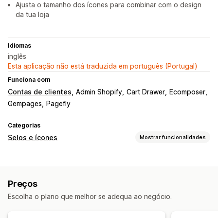
Ajusta o tamanho dos ícones para combinar com o design
da tua loja
Idiomas
inglês
Esta aplicação não está traduzida em português (Portugal)
Funciona com
Contas de clientes
Admin Shopify
Cart Drawer
Ecomposer
Gempages
Pagefly
Categorias
Selos e ícones
Mostrar funcionalidades
Tipos de ícones
Personalizado
Garantia
Pagamento
Preços
Funcionalidades do produto
Banners de venda
Segurança
Escolha o plano que melhor se adequa ao negócio.
Envio
Redes sociais
Confiança
Garantia
Personalização