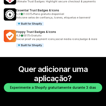
Ultimate Trust Badges: Highlight secure checkout & payments
Essential Trust Badges & Icons
de 5 estrelas
5,0
(1.037)
•
Plano gratuito disponível
1037 total de avaliações
Adicione selos de confiança, ícones, etiquetas e banners!
Built for Shopify
Hoppy Trust Badges & Icons
de 5 estrelas
4,9
(817)
•
Gratuito
817 total de avaliações
Social proof via payment icons,social media icons,badge & more
Built for Shopify
Quer adicionar uma
aplicação?
Experimente a Shopify gratuitamente durante 3 dias