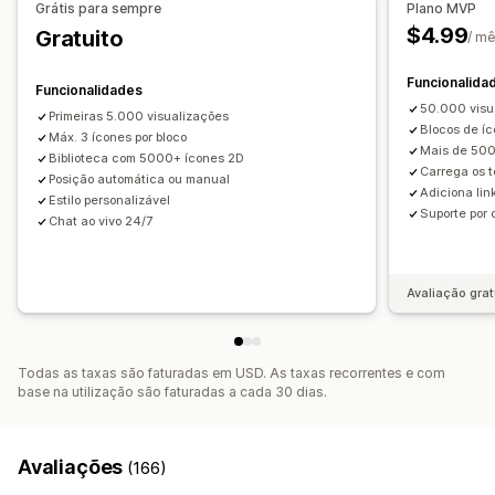
Grátis para sempre
Plano MVP
Animações
Fundos
Margens
Cores
Texto personalizado
$4.99
Gratuito
/ m
Tipos de letra
Estilo
Tamanho
Sugestões de ferramentas
Carregamento de ficheiros
Funcionalida
Funcionalidades
Reatividade móvel
Específico do dispositivo
50.000 visu
Primeiras 5.000 visualizações
Blocos de íc
Calendarização
Máx. 3 ícones por bloco
Mais de 500
Biblioteca com 5000+ ícones 2D
Carrega os 
Posição do ícone
Posição automática ou manual
Adiciona lin
Estilo personalizável
Posição manual
Posição automática
Barra de anúncios
Suporte por 
Chat ao vivo 24/7
Páginas personalizadas
Página do carrinho
Página de finalização da compra
Página de coleções
Avaliação grat
Rodapé
Cabeçalho
Secção inicial
Página inicial
Páginas de destino
Páginas de produtos
Página de pesquisa
Todas as taxas são faturadas em USD. As taxas recorrentes e com
base na utilização são faturadas a cada 30 dias.
Avaliações
(166)