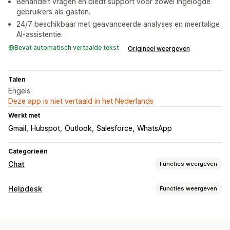
Behandelt vragen en biedt support voor zowel ingelogde
gebruikers als gasten.
24/7 beschikbaar met geavanceerde analyses en meertalige
AI-assistentie.
Bevat automatisch vertaalde tekst
Origineel weergeven
Talen
Engels
Deze app is niet vertaald in het Nederlands
Werkt met
Gmail
Hubspot
Outlook
Salesforce
WhatsApp
Categorieën
Chat
Functies weergeven
Berichten versturen in real time
Helpdesk
Functies weergeven
AI-chatbots
Live chat
E-mailchat
Social media
Kanalen
Bestanden uploaden
Meerdere talen
Vertaling in realtime
Live chat
Chatbot
Helpcentrum
Contactformulier
Pushmeldingen
Agentanalytics
Versleuteling