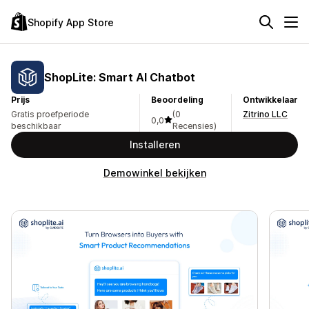
Shopify App Store
ShopLite: Smart AI Chatbot
Prijs
Beoordeling
Ontwikkelaar
Gratis proefperiode
(0
Zitrino LLC
0,0
beschikbaar
Recensies)
Installeren
Demowinkel bekijken