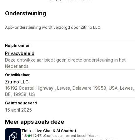
Ondersteuning
App-ondersteuning wordt verzorgd door Zitrino LLC.
Hulpbronnen
Privacybeleid
Deze ontwikkelaar biedt geen directe ondersteuning in het
Nederlands.
Ontwikkelaar
Zitrino LLC
16192 Coastal Highway,, Lewes, Delaware 19958, USA, Lewes,
DE, 19958, US
Geïntroduceerd
15 april 2025
Meer apps zoals deze
Tidio ‑ Live Chat & AI Chatbot
van 5 sterren
4,8
(1.247)
•
Gratis abonnement beschikbaar
1247 recensies in totaal