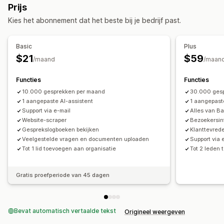
Prijs
Veelgestelde vragen
Klantinzichten
Kies het abonnement dat het beste bij je bedrijf past.
Workflow-automatisering
Geautomatiseerde antwoorden
Automatisch antwoorden
AI-antwoorden
Veelgestelde vragen
Begroetingen
Basic
Plus
Samengestelde inbox
Bestellingen volgen
Productaanbevelingen
Snelle reacties
$21
$59
/maand
/maan
Meerdere talen
Rapporten
Recensie-aanvragen
Verzendmeldingen
Functies
Functies
Updates van bestellingen
Enquêtes
Transcript versturen
10.000 gesprekken per maand
30.000 ges
Aanpassing
1 aangepaste AI-assistent
1 aangepast
Support via e-mail
Alles van Ba
Kleur en lettertype
Chatvenster
Openingstijden
Website-scraper
Bezoekersin
Welkomstberichten
Chatknoppen
Agentavatar
Gesprekslogboeken bekijken
Klanttevred
Veelgestelde vragen en documenten uploaden
Support via 
Tot 1 lid toevoegen aan organisatie
Tot 2 leden 
Gratis proefperiode van 45 dagen
Bevat automatisch vertaalde tekst
Origineel weergeven