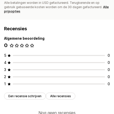
Alle betalingen worden in USD gefactureerd. Terugkerende en op
gebruik gebaseerde kosten worden om de 30 dagen gefactureerd.
Alle
prijsopties
Recensies
Algemene beoordeling
0
5
0
4
0
3
0
2
0
1
0
Een recensie schrijven
Alle recensies
Nog geen recensies