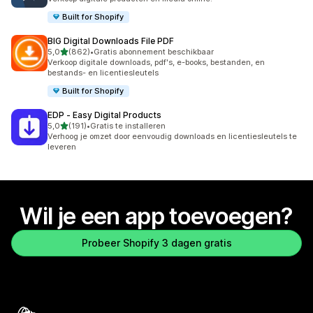
Built for Shopify
BIG Digital Downloads File PDF
van 5 sterren
5,0
(862)
•
Gratis abonnement beschikbaar
862 recensies in totaal
Verkoop digitale downloads, pdf's, e-books, bestanden, en
bestands- en licentiesleutels
Built for Shopify
EDP ‑ Easy Digital Products
van 5 sterren
5,0
(191)
•
Gratis te installeren
191 recensies in totaal
Verhoog je omzet door eenvoudig downloads en licentiesleutels te
leveren
Wil je een app toevoegen?
Probeer Shopify 3 dagen gratis