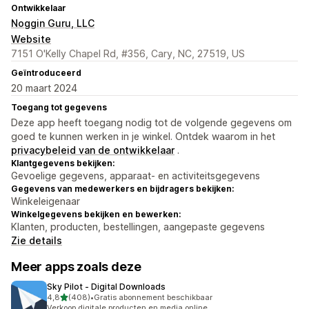
Ontwikkelaar
Noggin Guru, LLC
Website
7151 O'Kelly Chapel Rd, #356, Cary, NC, 27519, US
Geïntroduceerd
20 maart 2024
Toegang tot gegevens
Deze app heeft toegang nodig tot de volgende gegevens om
goed te kunnen werken in je winkel. Ontdek waarom in het
privacybeleid van de ontwikkelaar
.
Klantgegevens bekijken:
Gevoelige gegevens, apparaat- en activiteitsgegevens
Gegevens van medewerkers en bijdragers bekijken:
Winkeleigenaar
Winkelgegevens bekijken en bewerken:
Klanten, producten, bestellingen, aangepaste gegevens
Zie details
Meer apps zoals deze
Sky Pilot ‑ Digital Downloads
van 5 sterren
4,8
(408)
•
Gratis abonnement beschikbaar
408 recensies in totaal
Verkoop digitale producten en media online.