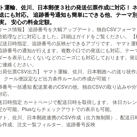
ト運輸、佐川、日本郵便３社の発送伝票作成に対応！ 
送にも対応。 追跡番号通知も簡単にできる他、テーマ
実。 安心の料金定額。
リース情報】 追跡番号を大幅アップデート。独自CSVフォー
括処理などに対応しました。詳細はガイドをご覧ください。 【機
配送日時指定、追跡番号の反映ができるアプリです。 ヤマト
追跡番号の通知が行えます。複数小口での発送にも対応。テー
ダーを表示したくないなどのニーズにも対応しております。発
ご連絡ください。
出荷伝票CSV出力】 ヤマト運輸、佐川、日本郵政への送り状作
。 クール便設定など出力条件ルールの作成が可能！
跡番号一括通知 配送業者のCSVの他、独自CSVの取り込みや
対応。
送日時指定 カートページで配送日時を取得します。 休日カレ
定が可能。Plusならチェックアウトでの表示も可能。
マト、佐川、日本郵政連携のCSV作成（出力無制限）、配送日
ル作成、注文一覧フィルター、追跡番号反映