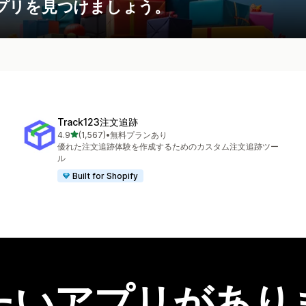
プリを見つけましょう。
Track123注文追跡
5つ星中
4.9
(1,567)
•
無料プランあり
合計レビュー数：1567件
優れた注文追跡体験を作成するためのカスタム注文追跡ツー
ル
Built for Shopify
たいアプリがあり