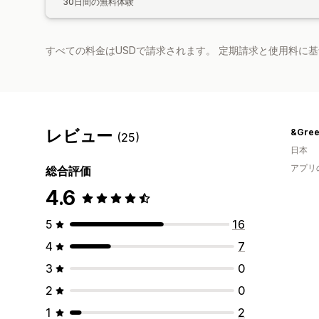
30日間の無料体験
すべての料金はUSDで請求されます。 定期請求と使用料に
レビュー
&Gre
(25)
日本
アプリ
総合評価
4.6
5
16
4
7
3
0
2
0
1
2