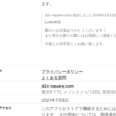
ます。
d2c-square.comが返信しました 2026年3月23
Ludeek様
暖かいお言葉ありがとうございます！
また何かお困りの際にはお気軽にご連絡く
今後とも何卒宜しくお願い致します。
ス
プライバシーポリシー
よくある質問
d2c-square.com
奥沢5⁻1⁻11, メゾンドジョワ202, 世田谷区, J
2021年7月8日
アクセス
このアプリがストアで機能するためには
ります。 その理由については、開発者