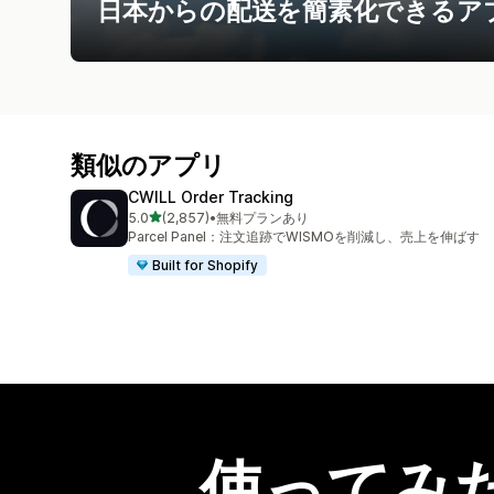
日本からの配送を簡素化できるア
類似のアプリ
CWILL Order Tracking
5つ星中
5.0
(2,857)
•
無料プランあり
合計レビュー数：2857件
Parcel Panel：注文追跡でWISMOを削減し、売上を伸ばす
Built for Shopify
使ってみ