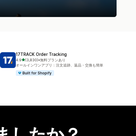
17TRACK Order Tracking
5つ星中
4.9
(3,830)
•
無料プランあり
合計レビュー数：3830件
オールインワンアプリ：注文追跡、返品・交換も簡単
Built for Shopify
ましたか？