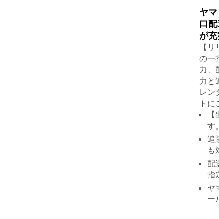
ヤマ
口配
が充
【リ
の一
力、
力と
レン
トに
【
す
追
も
配
指
ヤ
ー