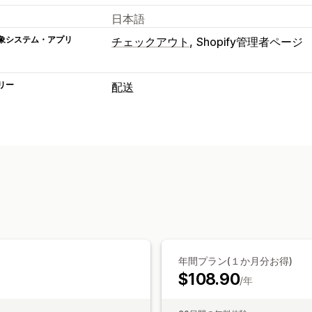
日本語
象システム・アプリ
チェックアウト
Shopify管理者ページ
リー
配送
ラベルと梱包
ラベル作成
一括印刷
配送ルール
配達
配送品の管理
リアルタイム追跡
年間プラン(１か月分お得)
$108.90
/年