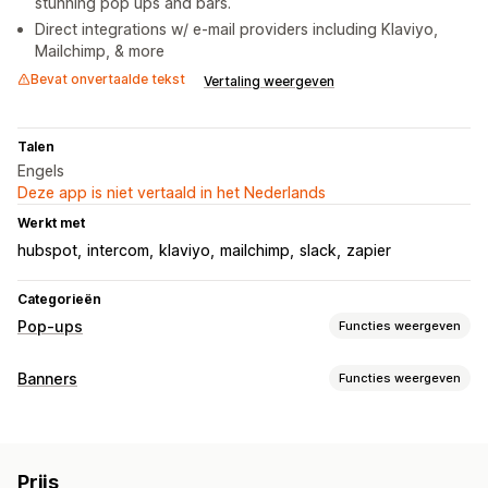
stunning pop ups and bars.
Direct integrations w/ e-mail providers including Klaviyo,
Mailchimp, & more
Bevat onvertaalde tekst
Vertaling weergeven
Talen
Engels
Deze app is niet vertaald in het Nederlands
Werkt met
hubspot
intercom
klaviyo
mailchimp
slack
zapier
Categorieën
Pop-ups
Functies weergeven
Soorten pop-ups
Banners
Functies weergeven
Uitverkooppop-ups
E-mailpop-ups
Winkelwagenpop-ups
Soorten banners
Exit intent
Kortingen
Draai aan het rad
Afteltimers
Aankondigingsbalk
Nieuwsbrieven
Formulieren
Banners
Aankondigingen
Prijs
Aanmelding voor het ontvangen van e-mail
Melding