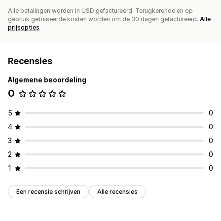
Alle betalingen worden in USD gefactureerd. Terugkerende en op
gebruik gebaseerde kosten worden om de 30 dagen gefactureerd.
Alle
prijsopties
Recensies
Algemene beoordeling
0
5
0
4
0
3
0
2
0
1
0
Een recensie schrijven
Alle recensies