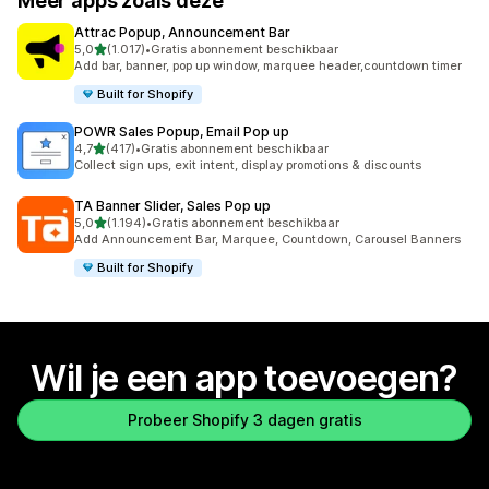
Meer apps zoals deze
Attrac Popup, Announcement Bar
van 5 sterren
5,0
(1.017)
•
Gratis abonnement beschikbaar
1017 recensies in totaal
Add bar, banner, pop up window, marquee header,countdown timer
Built for Shopify
POWR Sales Popup, Email Pop up
van 5 sterren
4,7
(417)
•
Gratis abonnement beschikbaar
417 recensies in totaal
Collect sign ups, exit intent, display promotions & discounts
TA Banner Slider, Sales Pop up
van 5 sterren
5,0
(1.194)
•
Gratis abonnement beschikbaar
1194 recensies in totaal
Add Announcement Bar, Marquee, Countdown, Carousel Banners
Built for Shopify
Wil je een app toevoegen?
Probeer Shopify 3 dagen gratis