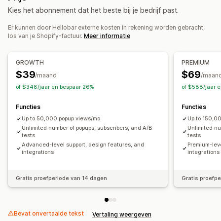
Enquêtes
Waarschuwingspop-ups
Leeftijdsverificatie
Kies het abonnement dat het beste bij je bedrijf past.
Promotie
Countdown
Toestemmingspop-ups
Recensiepop-ups
Pop-ups op maat
Er kunnen door Hellobar externe kosten in rekening worden gebracht,
Aanpassing
los van je Shopify-factuur.
Meer informatie
Bannerpositie
Vaste weergave
Links en knoppen
Pop-ups beheren
Aangepaste CSS
Meerdere talen
Mobiel responsief
Bewerkingstool
Templates
Aangepaste code
GROWTH
PREMIUM
Geotargeting
Aangepaste lettertypen
Lokalisatie
$39
$69
/maand
/maan
Lijst voor e-mailverzameling
Campagnes
Analytics en rapportage
of $348/jaar en bespaar 26%
of $588/jaar 
Triggers en regels
Automatiseringen
Targeting
A/B-testen
Prestaties volgen
Verkeersrapporten
Functies
Functies
Geolocatie
Segmentering
Tagging
Rapportage
Analytics
Up to 50,000 popup views/mo
Up to 150,0
A/B-testen
Tracking
API's en webhooks
Unlimited number of popups, subscribers, and A/B
Unlimited nu
tests
tests
Advanced-level support, design features, and
Premium-leve
integrations
integrations
Gratis proefperiode van 14 dagen
Gratis proefp
Bevat onvertaalde tekst
Vertaling weergeven