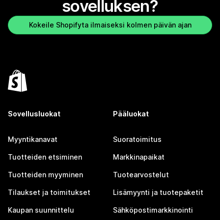
sovelluksen?
Kokeile Shopifyta ilmaiseksi kolmen päivän ajan
Sovellusluokat
Pääluokat
Myyntikanavat
Suoratoimitus
Tuotteiden etsiminen
Markkinapaikat
Tuotteiden myyminen
Tuotearvostelut
Tilaukset ja toimitukset
Lisämyynti ja tuotepaketit
Kaupan suunnittelu
Sähköpostimarkkinointi