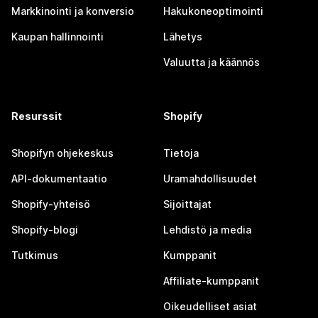
Markkinointi ja konversio
Hakukoneoptimointi
Kaupan hallinnointi
Lähetys
Valuutta ja käännös
Resurssit
Shopify
Shopifyn ohjekeskus
Tietoja
API-dokumentaatio
Uramahdollisuudet
Shopify-yhteisö
Sijoittajat
Shopify-blogi
Lehdistö ja media
Tutkimus
Kumppanit
Affiliate-kumppanit
Oikeudelliset asiat