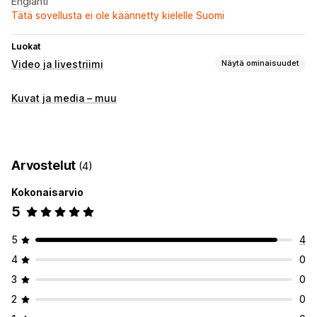
Englanti
Tätä sovellusta ei ole käännetty kielelle Suomi
Luokat
Video ja livestriimi
Näytä ominaisuudet
Videoiden hallinnointi
Kuvat ja media – muu
Ostoa tarjoavat videot
Interaktiivinen video
Kassa
Mukautukset
Videosoitin
Mukautettu URL
Sulautetut videot
Karusellit
Arvostelut
(4)
Mobiiliresponsiivisuus
Kokonaisarvio
5
5
4
4
0
3
0
2
0