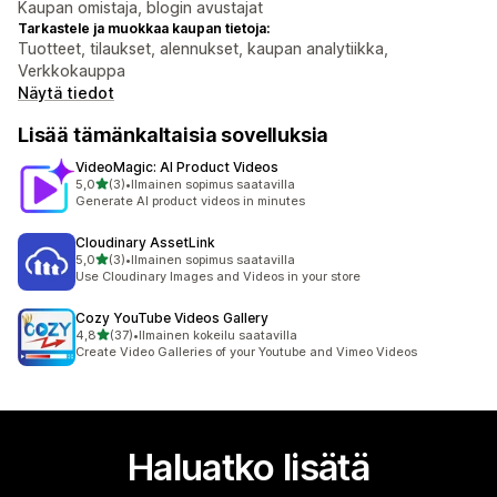
Kaupan omistaja, blogin avustajat
Tarkastele ja muokkaa kaupan tietoja:
Tuotteet, tilaukset, alennukset, kaupan analytiikka,
Verkkokauppa
Näytä tiedot
Lisää tämänkaltaisia sovelluksia
VideoMagic: AI Product Videos
/ 5 tähteä
5,0
(3)
•
Ilmainen sopimus saatavilla
3 arvostelua yhteensä
Generate AI product videos in minutes
Cloudinary AssetLink
/ 5 tähteä
5,0
(3)
•
Ilmainen sopimus saatavilla
3 arvostelua yhteensä
Use Cloudinary Images and Videos in your store
Cozy YouTube Videos Gallery
/ 5 tähteä
4,8
(37)
•
Ilmainen kokeilu saatavilla
37 arvostelua yhteensä
Create Video Galleries of your Youtube and Vimeo Videos
Haluatko lisätä