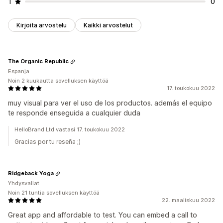
1
0
Kirjoita arvostelu
Kaikki arvostelut
The Organic Republic
Espanja
Noin 2 kuukautta sovelluksen käyttöä
17. toukokuu 2022
muy visual para ver el uso de los productos. además el equipo
te responde enseguida a cualquier duda
HelloBrand Ltd vastasi 17. toukokuu 2022
Gracias por tu reseña ;)
Ridgeback Yoga
Yhdysvallat
Noin 21 tuntia sovelluksen käyttöä
22. maaliskuu 2022
Great app and affordable to test. You can embed a call to