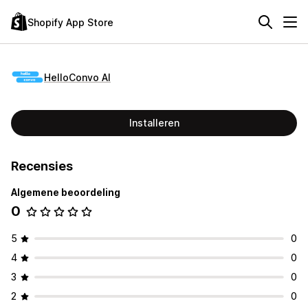
Shopify App Store
HelloConvo AI
Installeren
Recensies
Algemene beoordeling
0
5
0
4
0
3
0
2
0