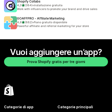
Shopify Collabs
stelle su 5
4,0
(384)
•
Installazione gratuita
384 recensioni totali
Work with influencers to promote your brand and drive sales
GOAFFPRO ‑ Affiliate Marketing
stelle su 5
4,6
(882)
•
Piano gratuito disponibile
882 recensioni totali
Powerful affiliate and referral marketing for your store
Vuoi aggiungere un’app?
Prova Shopify gratis per tre giorni
Categorie di app
Categorie principali