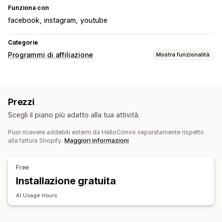
Funziona con
facebook
instagram
youtube
Categorie
Programmi di affiliazione
Mostra funzionalità
Gestione dei referral
Link di affiliazione
Analisi
Sconti
Prezzi
Monitoraggio delle email
Monitoraggio dei prodotti
Scegli il piano più adatto alla tua attività.
Puoi ricevere addebiti esterni da HelloConvo separatamente rispetto
alla fattura Shopify.
Maggiori informazioni
Free
Installazione gratuita
AI Usage Hours