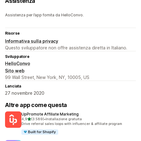
Assistenza
Assistenza per l’app fornita da HelloConvo.
Risorse
Informativa sulla privacy
Questo sviluppatore non offre assistenza diretta in Italiano.
Sviluppatore
HelloConvo
Sito web
99 Wall Street, New York, NY, 10005, US
Lanciata
27 novembre 2020
Altre app come questa
UpPromote Affiliate Marketing
stelle su 5
4,9
(3.589)
•
Installazione gratuita
3589 recensioni totali
Drive referral sales loops with influencer & affiliate program
Built for Shopify