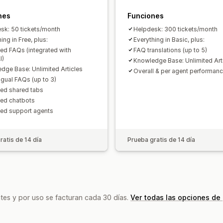
Asignación del chat
Flujos del chat
A
nes
Funciones
sk: 50 tickets/month
Helpdesk: 300 tickets/month
ing in Free, plus:
Everything in Basic, plus:
ted FAQs (integrated with
FAQ translations (up to 5)
I)
Knowledge Base: Unlimited Art
dge Base: Unlimited Articles
Overall & per agent performanc
ngual FAQs (up to 3)
ted shared tabs
ted chatbots
ted support agents
ratis de 14 día
Prueba gratis de 14 día
tes y por uso se facturan cada 30 días.
Ver todas las opciones de