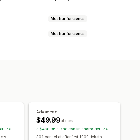
Mostrar funciones
Mostrar funciones
tbot
Centro de ayuda
ecuentes
 correo electrónico
Redes sociales
sticas del agente
neradas con IA
de tickets
ción automática
estas rápidas
ada
Seguimiento de pedidos
ranscripción
idiomas
Informes y estadísticas
Advanced
$49.99
al mes
rio de apertura
del 17%
o $498.96 al año con un ahorro del 17%
 chat
Etiquetas
kets
$0.1 per ticket after first 1000 tickets