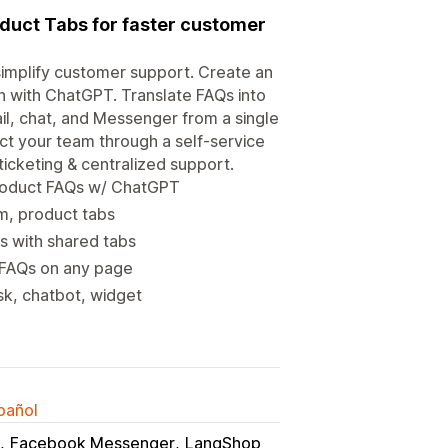
oduct Tabs for faster customer
simplify customer support. Create an
 with ChatGPT. Translate FAQs into
l, chat, and Messenger from a single
ct your team through a self-service
ticketing & centralized support.
product FAQs w/ ChatGPT
m, product tabs
s with shared tabs
& FAQs on any page
sk, chatbot, widget
spañol
Facebook Messenger
LangShop