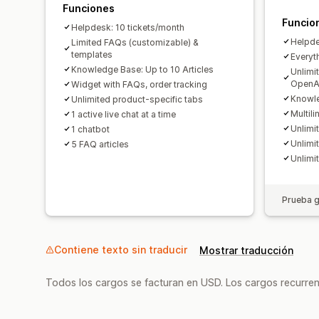
Funciones
Funcio
Helpdesk: 10 tickets/month
Helpde
Limited FAQs (customizable) &
templates
Everyth
Knowledge Base: Up to 10 Articles
Unlimi
OpenA
Widget with FAQs, order tracking
Knowle
Unlimited product-specific tabs
Multili
1 active live chat at a time
Unlimi
1 chatbot
Unlimi
5 FAQ articles
Unlimi
Prueba g
Contiene texto sin traducir
Mostrar traducción
Todos los cargos se facturan en USD. Los cargos recurren