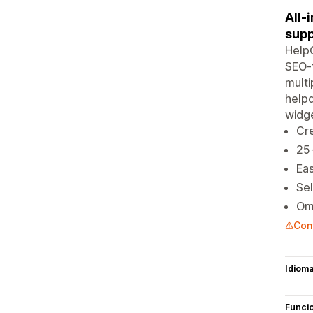
All-
supp
HelpC
SEO-f
multi
helpd
widge
Cr
25+
Eas
Sel
Omn
Cont
Idiom
Funci