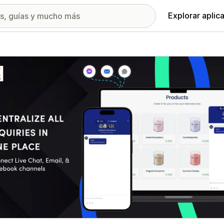
Explorar aplic
ía de imágenes destacadas