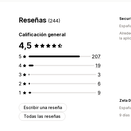
Reseñas
Securf
(244)
Españ
Alrede
Calificación general
la apli
4,5
5
207
4
19
3
3
2
6
1
9
Zeta D
Escribir una reseña
Españ
9 días
Todas las reseñas