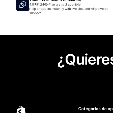
de 5 estrellas
4.8
(1,246)
•
Plan gratis disponible
1246 reseñas en total
Help shoppers instantly with live chat and AI-powered
support.
¿Quiere
Categorías de ap