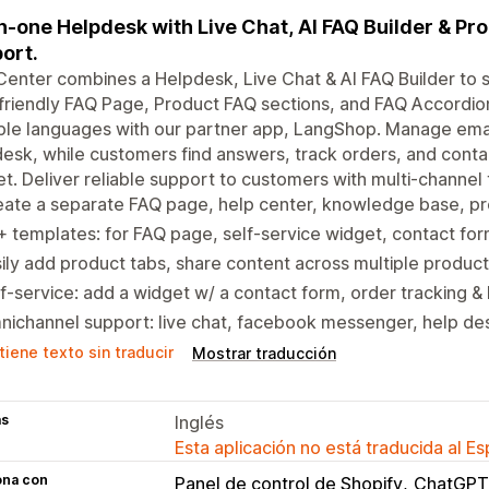
in-one Helpdesk with Live Chat, AI FAQ Builder & Pr
ort.
enter combines a Helpdesk, Live Chat & AI FAQ Builder to 
riendly FAQ Page, Product FAQ sections, and FAQ Accordion
ple languages with our partner app, LangShop. Manage emai
esk, while customers find answers, track orders, and conta
t. Deliver reliable support to customers with multi-channel 
eate a separate FAQ page, help center, knowledge base, 
 templates: for FAQ page, self-service widget, contact for
ily add product tabs, share content across multiple product
f-service: add a widget w/ a contact form, order tracking 
ichannel support: live chat, facebook messenger, help de
iene texto sin traducir
Mostrar traducción
as
Inglés
Esta aplicación no está traducida al E
ona con
Panel de control de Shopify
ChatGPT