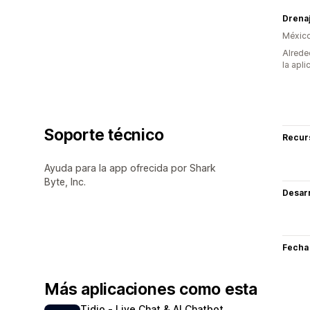
Drenaj
Méxic
Alrede
la apli
Soporte técnico
Recur
Ayuda para la app ofrecida por Shark
Byte, Inc.
Desarr
Fecha
Más aplicaciones como esta
Tidio ‑ Live Chat & AI Chatbot