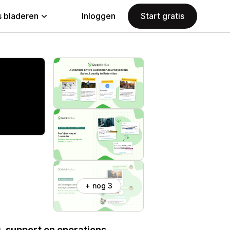
 bladeren
Inloggen
Start gratis
+ nog 3
, support en operations