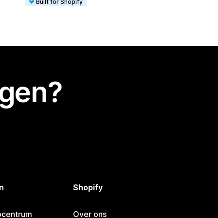
Built for Shopify
egen?
n
Shopify
pcentrum
Over ons