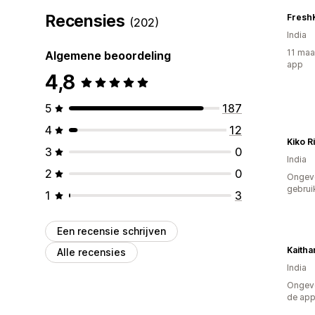
Recensies
Fresh
(202)
India
11 maa
Algemene beoordeling
app
4,8
5
187
4
12
Kiko R
3
0
India
2
0
Ongev
gebrui
1
3
Een recensie schrijven
Kaitha
Alle recensies
India
Ongeve
de ap