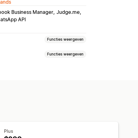
lands
book Business Manager
Judge.me
atsApp API
Functies weergeven
Functies weergeven
loaden
Meerdere talen
rde campagnes
 aanbiedingen
Conversietracking
atie
Kortingen
Productaanbevelingen
Verzendmeldingen
rtingscodes
Triggers
Templates
ng
Upselling
Enquêtes
drag volgen
Plus
ningstijden
Welkomstberichten