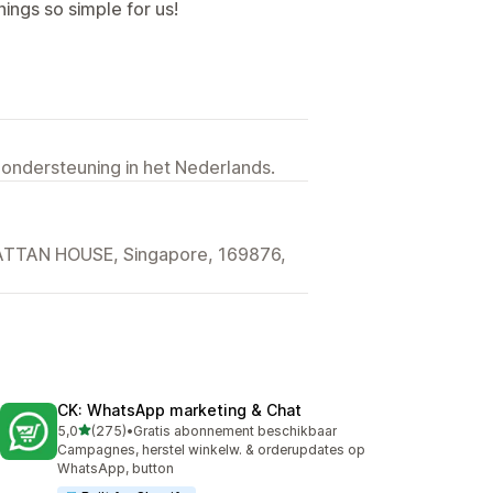
ings so simple for us!
 ondersteuning in het Nederlands.
TTAN HOUSE, Singapore, 169876,
CK: WhatsApp marketing & Chat
van 5 sterren
5,0
(275)
•
Gratis abonnement beschikbaar
275 recensies in totaal
Campagnes, herstel winkelw. & orderupdates op
WhatsApp, button