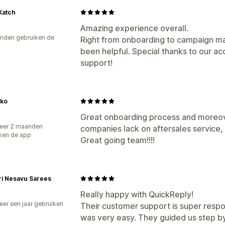
Katch
Amazing experience overall.
nden gebruiken de
Right from onboarding to campaign 
been helpful. Special thanks to our 
support!
iko
Great onboarding process and moreov
eer 2 maanden
companies lack on aftersales service, 
ken de app
Great going team!!!!
ri Nesavu Sarees
Really happy with QuickReply!
er een jaar gebruiken
Their customer support is super resp
p
was very easy. They guided us step b