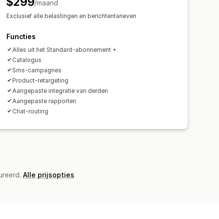
$299
/maand
ng
Chatstromen
Agentavatar
Exclusief alle belastingen en berichtentarieven
Functies
Alles uit het Standard-abonnement +
Catalogus
Sms-campagnes
Product-retargeting
Aangepaste integratie van derden
Aangepaste rapporten
Chat-routing
ureerd.
Alle prijsopties