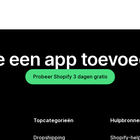
je een app toevo
Probeer Shopify 3 dagen gratis
Topcategorieën
Hulpbronne
Dropshipping
Shopify-hel