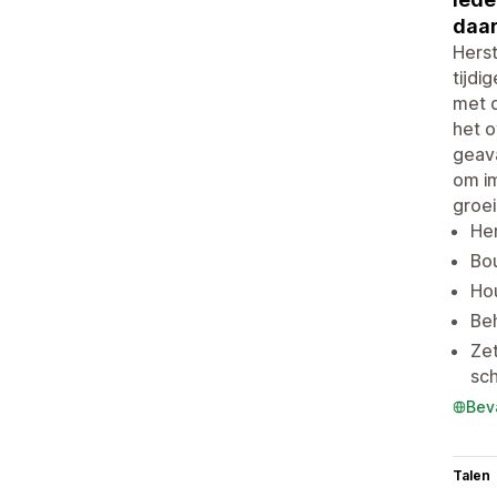
daar
Herst
tijdi
met d
het o
geav
om im
groei
He
Bou
Ho
Be
Ze
sch
Bev
Talen