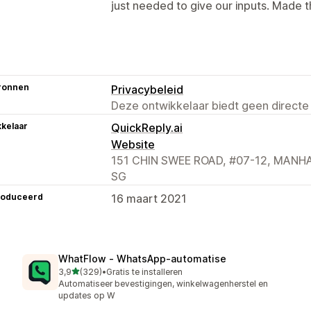
just needed to give our inputs. Made th
ronnen
Privacybeleid
Deze ontwikkelaar biedt geen directe
kelaar
QuickReply.ai
Website
151 CHIN SWEE ROAD, #07-12, MANHA
SG
roduceerd
16 maart 2021
WhatFlow ‑ WhatsApp‑automatise
van 5 sterren
3,9
(329)
•
Gratis te installeren
329 recensies in totaal
Automatiseer bevestigingen, winkelwagenherstel en
updates op W