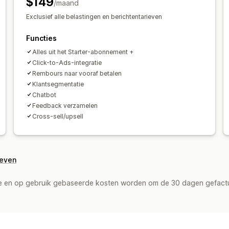
$149
/maand
Chatknoppen
Tagging
Chattoewijzi
Exclusief alle belastingen en berichtentarieven
Functies
Alles uit het Starter-abonnement +
Click-to-Ads-integratie
Rembours naar vooraf betalen
Klantsegmentatie
Chatbot
Feedback verzamelen
Cross-sell/upsell
geven
de en op gebruik gebaseerde kosten worden om de 30 dagen gefact