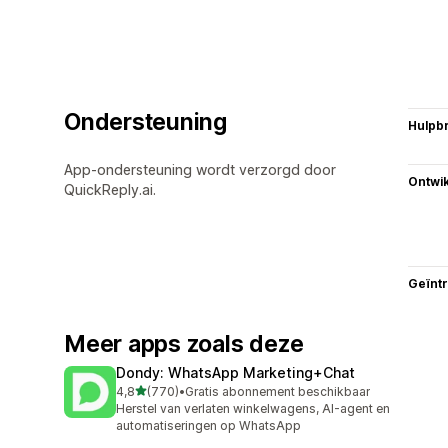
Ondersteuning
Hulpb
App-ondersteuning wordt verzorgd door
Ontwik
QuickReply.ai.
Geïnt
Meer apps zoals deze
Dondy: WhatsApp Marketing+Chat
van 5 sterren
4,8
(770)
•
Gratis abonnement beschikbaar
770 recensies in totaal
Herstel van verlaten winkelwagens, AI-agent en
automatiseringen op WhatsApp