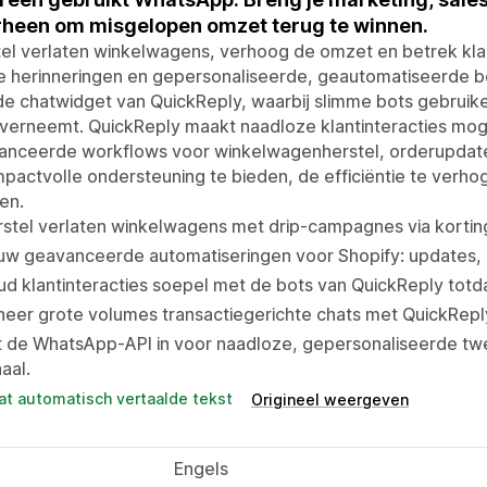
heen om misgelopen omzet terug te winnen.
el verlaten winkelwagens, verhoog de omzet en betrek kla
ge herinneringen en gepersonaliseerde, geautomatiseerde ber
e chatwidget van QuickReply, waarbij slimme bots gebruik
verneemt. QuickReply maakt naadloze klantinteracties mogel
anceerde workflows voor winkelwagenherstel, orderupdate
pactvolle ondersteuning te bieden, de efficiëntie te verhogen
en.
rstel verlaten winkelwagens met drip-campagnes via korti
w geavanceerde automatiseringen voor Shopify: updates, up
ud klantinteracties soepel met de bots van QuickReply to
heer grote volumes transactiegerichte chats met QuickRep
t de WhatsApp-API in voor naadloze, gepersonaliseerde tw
aal.
at automatisch vertaalde tekst
Origineel weergeven
Engels