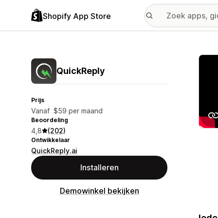
Shopify App Store
Galer
QuickReply
Prijs
Vanaf $59 per maand
Beoordeling
4,8
(202)
Ontwikkelaar
QuickReply.ai
Installeren
Demowinkel bekijken
Iede