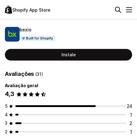
Shopify App Store
bexio
Built for Shopify
Instale
Avaliações
(31)
Avaliação geral
4,3
5
24
4
1
3
2
2
1