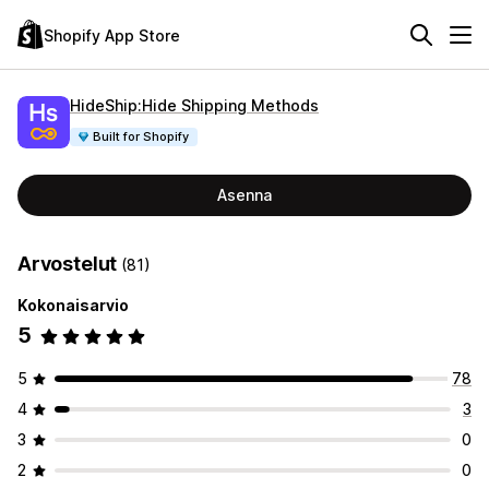
Shopify App Store
HideShip:Hide Shipping Methods
Built for Shopify
Asenna
Arvostelut
(81)
Kokonaisarvio
5
5
78
4
3
3
0
2
0