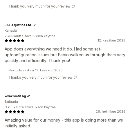
Thank you very much for your review 😊
J&L Aquatics Ltd.
Kanada
2 kuukautta sovelluksen käyttöä
12. kesäkuu 2025
App does everything we need it do. Had some set-
up/configuration issues but Fabio walked us through them very
quickly and efficiently. Thank you!
Nextools vastasi 13. kesäkuu 2025
Thanks you very much for your review 😊
www.smfit.bg
Bulgaria
9 kuukautta sovelluksen käyttöä
26. helmikuu 2025
Amazing value for our money - this app is doing more than we
initially asked.