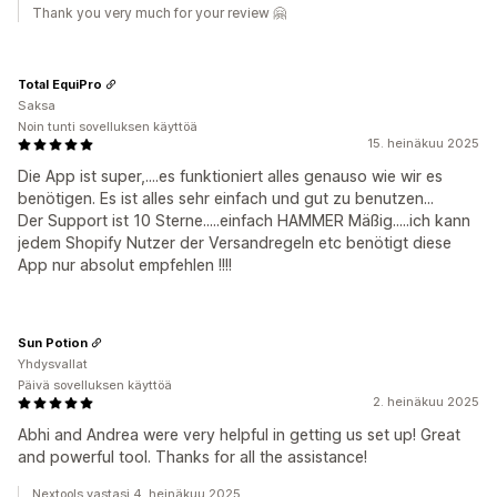
Thank you very much for your review 🤗
Total EquiPro
Saksa
Noin tunti sovelluksen käyttöä
15. heinäkuu 2025
Die App ist super,....es funktioniert alles genauso wie wir es
benötigen. Es ist alles sehr einfach und gut zu benutzen...
Der Support ist 10 Sterne.....einfach HAMMER Mäßig.....ich kann
jedem Shopify Nutzer der Versandregeln etc benötigt diese
App nur absolut empfehlen !!!!
Sun Potion
Yhdysvallat
Päivä sovelluksen käyttöä
2. heinäkuu 2025
Abhi and Andrea were very helpful in getting us set up! Great
and powerful tool. Thanks for all the assistance!
Nextools vastasi 4. heinäkuu 2025