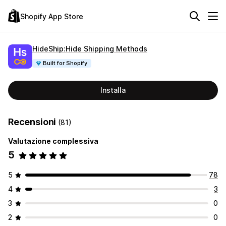
Shopify App Store
HideShip:Hide Shipping Methods
Built for Shopify
Installa
Recensioni
(81)
Valutazione complessiva
5
5
78
4
3
3
0
2
0