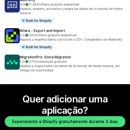
de 5 estrelas
4,9
(1.363)
•
Plano gratuito disponível
1363 total de avaliações
Importa, exporta, actualiza y migra los datos de tu tienda de forma
masiva
Built for Shopify
Altera ‑ Export and Import
de 5 estrelas
5,0
(203)
•
Plano gratuito disponível
203 total de avaliações
Importa y exporta datos con Excel o CSV. Compatible con Matrixify
Built for Shopify
MigrationPro: Store Migration
de 5 estrelas
5,0
(171)
•
Instalação gratuita
171 total de avaliações
Importa y migra todos los datos de la tienda de forma masiva, sin
tiempo de inactividad
Quer adicionar uma
aplicação?
Experimente a Shopify gratuitamente durante 3 dias