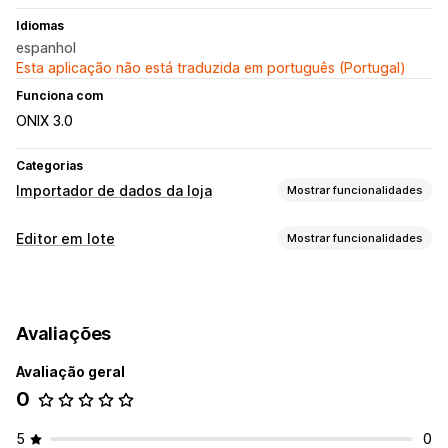
Idiomas
espanhol
Esta aplicação não está traduzida em português (Portugal)
Funciona com
ONIX 3.0
Categorias
Importador de dados da loja
Mostrar funcionalidades
Sincronização de dados
Editor em lote
Mostrar funcionalidades
Faça atualizações automáticas
Sincronização de preços
Recursos editáveis
Sincronização de produtos
Sincronização em tempo real
Produtos
Imagens
Preços
SKU e códigos de barras
Migração de dados
Avaliações
Ações
Importação em lote
Atualizações em lote
Metacampos
Avaliação geral
Otimização de imagem
Sincronização de dados
Produtos
0
Editar em lote
5
0