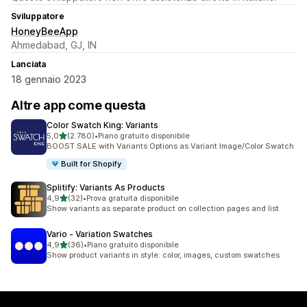
Sviluppatore
HoneyBeeApp
Ahmedabad, GJ, IN
Lanciata
18 gennaio 2023
Altre app come questa
Color Swatch King: Variants
stelle su 5
5,0
(2.780)
•
Piano gratuito disponibile
2780 recensioni totali
BOOST SALE with Variants Options as Variant Image/Color Swatch
Built for Shopify
Splitify: Variants As Products
stelle su 5
4,9
(32)
•
Prova gratuita disponibile
32 recensioni totali
Show variants as separate product on collection pages and list
Vario ‑ Variation Swatches
stelle su 5
4,9
(36)
•
Piano gratuito disponibile
36 recensioni totali
Show product variants in style: color, images, custom swatches