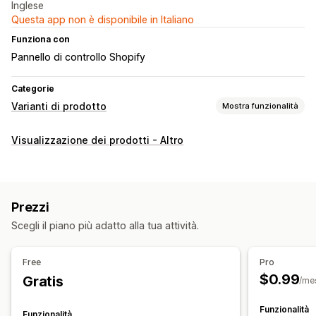
Inglese
Questa app non è disponibile in Italiano
Funziona con
Pannello di controllo Shopify
Categorie
Varianti di prodotto
Mostra funzionalità
Personalizzazione
Visualizzazione dei prodotti - Altro
Logica condizionale
Testo personalizzato
CSS personalizzato
HTML personalizzato
Visualizzazione delle varianti
Prezzi
Prezzi
Scegli il piano più adatto alla tua attività.
Spese di configurazione
Free
Pro
Scorte
$0.99
Gratis
/me
Aggiornamenti manuali
Funzionalità
Funzionalità