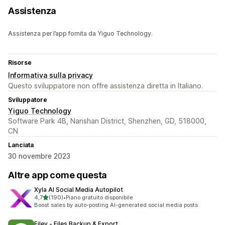
Assistenza
Assistenza per l’app fornita da Yiguo Technology.
Risorse
Informativa sulla privacy
Questo sviluppatore non offre assistenza diretta in Italiano.
Sviluppatore
Yiguo Technology
Software Park 4B, Nanshan District, Shenzhen, GD, 518000,
CN
Lanciata
30 novembre 2023
Altre app come questa
Xyla AI Social Media Autopilot
stelle su 5
4,7
(190)
•
Piano gratuito disponibile
190 recensioni totali
Boost sales by auto-posting AI-generated social media posts
Filey ‑ Files Backup & Export