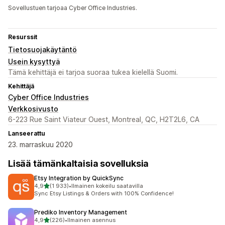
Sovellustuen tarjoaa Cyber Office Industries.
Resurssit
Tietosuojakäytäntö
Usein kysyttyä
Tämä kehittäjä ei tarjoa suoraa tukea kielellä Suomi.
Kehittäjä
Cyber Office Industries
Verkkosivusto
6-223 Rue Saint Viateur Ouest, Montreal, QC, H2T2L6, CA
Lanseerattu
23. marraskuu 2020
Lisää tämänkaltaisia sovelluksia
Etsy Integration by QuickSync
/ 5 tähteä
4,9
(1 933)
•
Ilmainen kokeilu saatavilla
1933 arvostelua yhteensä
Sync Etsy Listings & Orders with 100% Confidence!
Prediko Inventory Management
/ 5 tähteä
4,9
(226)
•
Ilmainen asennus
226 arvostelua yhteensä