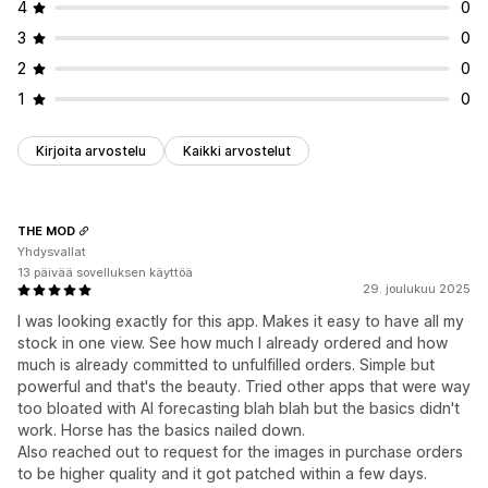
4
0
3
0
2
0
1
0
Kirjoita arvostelu
Kaikki arvostelut
THE MOD
Yhdysvallat
13 päivää sovelluksen käyttöä
29. joulukuu 2025
I was looking exactly for this app. Makes it easy to have all my
stock in one view. See how much I already ordered and how
much is already committed to unfulfilled orders. Simple but
powerful and that's the beauty. Tried other apps that were way
too bloated with AI forecasting blah blah but the basics didn't
work. Horse has the basics nailed down.
Also reached out to request for the images in purchase orders
to be higher quality and it got patched within a few days.