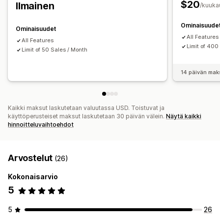
Tilausten hallinta
$20
Ilmainen
/kuuka
Tietojen tuonti ja vienti
Tehokkuusmittarit
Jälkitoimitustilaukset
Palautukset
Ostotilaukset
Reaaliaikainen tila
Ominaisuude
Ennakkotilaukset
Ominaisuudet
All Features
All Features
Ilmoitukset ja analytiikka
Limit of 400
Limit of 50 Sales / Month
Varaston täydentämisen ilmoitukset
Täydennysmuistutukset
14 päivän mak
Ilmoitukset loppumassa olevista tuotteista
Loppunut varastosta -ilmoitukset
Kynnysilmoitukset
Kaikki maksut laskutetaan valuutassa USD. Toistuvat ja
Mukautetut raportit
Tiedot
Sähköposti-ilmoitukset
käyttöperusteiset maksut laskutetaan 30 päivän välein.
Näytä kaikki
Analytiikka
hinnoitteluvaihtoehdot
Arvostelut
(26)
Kokonaisarvio
5
5
26