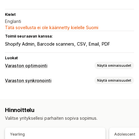
Kielet
Englanti
Tätä sovellusta ei ole käännetty kielelle Suomi
Toimii seuraavan kanssa:
Shopify Admin
Barcode scanners
CSV
Email
PDF
Luokat
Varaston optimointi
Näytä ominaisuudet
Varastonhallinta
Varaston synkronointi
Näytä ominaisuudet
Varaston seuranta
Varaston synkronointi
Synkronoinnin tyyppi
Automaattinen varaston täydennys
Viivakoodit
Monikanavainen
Useat kaupat
Automaattinen
Ennakoiminen
Useat sijainnit
Reaaliaikaiset päivitykset
Hinnoittelu
Reaaliaikainen
SKU-koodit
Varaston täydentäminen
Varaston siirto
Valitse yrityksellesi parhaiten sopiva sopimus.
Tuonti ja vienti
Skannerit
Varaston suunnittelut
Ilmoitukset ja raportit
Tekoälyoptimointi
Monikanavainen
Virheraportit
Historialliset raportit
Varastoilmoitukset
Yearling
Adolescent
Ilmoitukset loppumassa olevista tuotteista