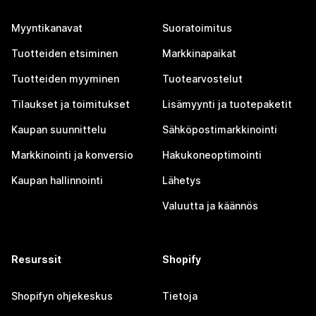
Myyntikanavat
Suoratoimitus
Tuotteiden etsiminen
Markkinapaikat
Tuotteiden myyminen
Tuotearvostelut
Tilaukset ja toimitukset
Lisämyynti ja tuotepaketit
Kaupan suunnittelu
Sähköpostimarkkinointi
Markkinointi ja konversio
Hakukoneoptimointi
Kaupan hallinnointi
Lähetys
Valuutta ja käännös
Resurssit
Shopify
Shopifyn ohjekeskus
Tietoja