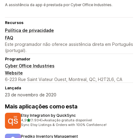
A assistência da app é prestada por Cyber Office Industries.
Recursos
Política de privacidade
FAQ
Este programador não oferece assistência direta em Português
(portugal).
Programador
Cyber Office Industries
Website
6-223 Rue Saint Viateur Ouest, Montreal, QC, H2T2L6, CA
Lançada
23 de novembro de 2020
Mais aplicações como esta
Etsy Integration by QuickSync
de 5 estrelas
4,9
(1.934)
•
Avaliação gratuita disponível
1934 total de avaliações
Sync Etsy Listings & Orders with 100% Confidence!
Prediko Inventory Management