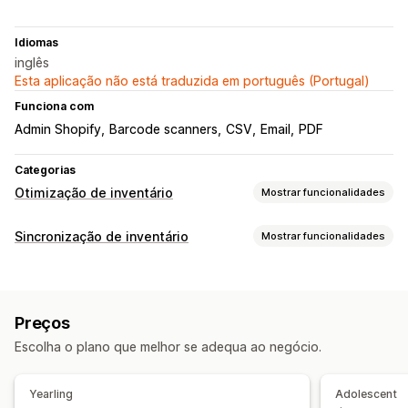
Idiomas
inglês
Esta aplicação não está traduzida em português (Portugal)
Funciona com
Admin Shopify
Barcode scanners
CSV
Email
PDF
Categorias
Otimização de inventário
Mostrar funcionalidades
Gestão de inventário
Sincronização de inventário
Mostrar funcionalidades
Rastreio de inventário
Sincronização de inventário
Tipo de sincronização
Reabastecimento automático
Códigos de barras
Previsão
Multicanais
Várias lojas
Automático
Em tempo real
Vários locais
Atualizações em tempo real
SKUs
Preços
Reabastecimento de stock
Transferência de stock
Notificações e relatórios
Escolha o plano que melhor se adequa ao negócio.
Importar e exportar
Leitores
Planeamento de inventário
Relatórios de erros
Relatórios históricos
Otimização de IA
Vários canais
Alertas de inventário
Alertas de stock baixo
Yearling
Adolescent
Importação e exportação de dados