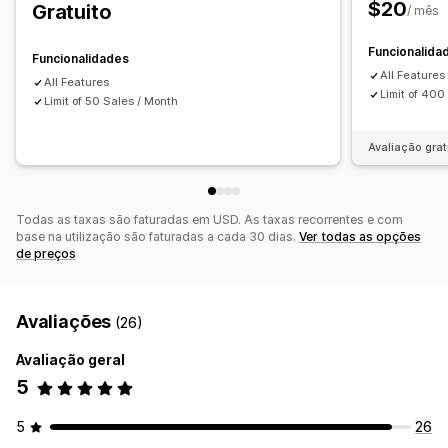
Gestão de encomendas
$20
Gratuito
/ mês
Métricas de desempenho
Estado em tempo real
Encomendas pendentes
Devoluções
Funcionalida
Notas de encomenda
Pré-encomendas
Funcionalidades
All Features
All Features
Notificações e análise de dados
Limit of 400
Limit of 50 Sales / Month
Notificações de reabastecimento
Lembretes de reabastecimento
Alertas de stock baixo
Avaliação grat
Notificações de esgotado
Alertas de limite
Relatórios personalizados
Informações
Todas as taxas são faturadas em USD. As taxas recorrentes e com
Notificações por e-mail
Análise de dados
base na utilização são faturadas a cada 30 dias.
Ver todas as opções
de preços
Avaliações
(26)
Avaliação geral
5
5
26