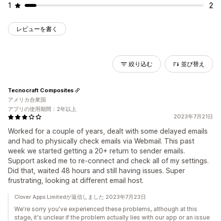
1
2
レビューを書く
絞り込む
並び替え
Tecnocraft Composites
アメリカ合衆国
アプリの使用期間：2年以上
2023年7月21日
Worked for a couple of years, dealt with some delayed emails
and had to physically check emails via Webmail. This past
week we started getting a 20+ return to sender emails.
Support asked me to re-connect and check all of my settings.
Did that, waited 48 hours and still having issues. Super
frustrating, looking at different email host.
Clover Apps Limitedが返信しました 2023年7月23日
We're sorry you've experienced these problems, although at this
stage, it's unclear if the problem actually lies with our app or an issue