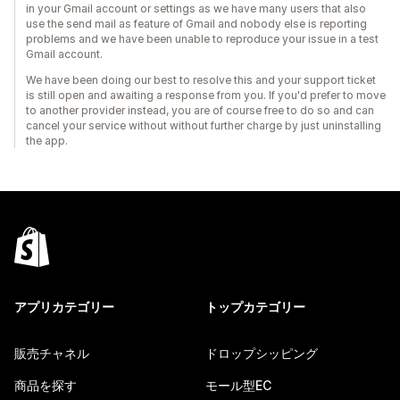
in your Gmail account or settings as we have many users that also
use the send mail as feature of Gmail and nobody else is reporting
problems and we have been unable to reproduce your issue in a test
Gmail account.
We have been doing our best to resolve this and your support ticket
is still open and awaiting a response from you. If you'd prefer to move
to another provider instead, you are of course free to do so and can
cancel your service without without further charge by just uninstalling
the app.
アプリカテゴリー
トップカテゴリー
販売チャネル
ドロップシッピング
商品を探す
モール型EC