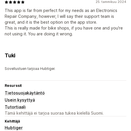
25. tammikuu 2024
This app is far from perfect for my needs as an Electronics
Repair Company, however, I will say their support team is
great, and it is the best option on the app store.
This is really made for bike shops, if you have one and you're
not using it. You are doing it wrong.
Tuki
Sovellustuen tarjoaa Hubtiger.
Resurssit
Tietosuojakäytäntö
Usein kysyttyä
Tutortiaali
Tämä kehittäjä ei tarjoa suoraa tukea kielellä Suomi.
Kehittäjä
Hubtiger