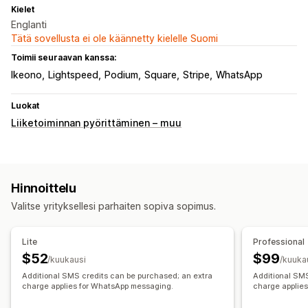
Kielet
Englanti
Tätä sovellusta ei ole käännetty kielelle Suomi
Toimii seuraavan kanssa:
Ikeono
Lightspeed
Podium
Square
Stripe
WhatsApp
Luokat
Liiketoiminnan pyörittäminen – muu
Hinnoittelu
Valitse yrityksellesi parhaiten sopiva sopimus.
Lite
Professional
$52
$99
/kuukausi
/kuuka
Additional SMS credits can be purchased; an extra
Additional SMS
charge applies for WhatsApp messaging.
charge applie