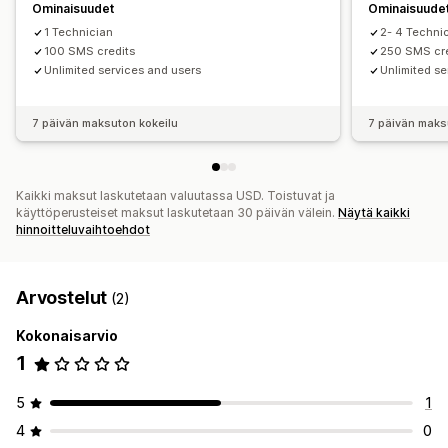
Ominaisuudet
Ominaisuude
1 Technician
2- 4 Techni
100 SMS credits
250 SMS cre
Unlimited services and users
Unlimited se
7 päivän maksuton kokeilu
7 päivän maks
Kaikki maksut laskutetaan valuutassa USD. Toistuvat ja
käyttöperusteiset maksut laskutetaan 30 päivän välein.
Näytä kaikki
hinnoitteluvaihtoehdot
Arvostelut
(2)
Kokonaisarvio
1
5
1
4
0