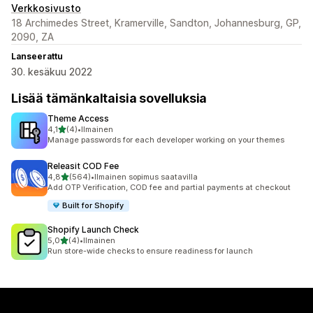
Verkkosivusto
18 Archimedes Street, Kramerville, Sandton, Johannesburg, GP,
2090, ZA
Lanseerattu
30. kesäkuu 2022
Lisää tämänkaltaisia sovelluksia
Theme Access
/ 5 tähteä
4,1
(4)
•
Ilmainen
4 arvostelua yhteensä
Manage passwords for each developer working on your themes
Releasit COD Fee
/ 5 tähteä
4,8
(564)
•
Ilmainen sopimus saatavilla
564 arvostelua yhteensä
Add OTP Verification, COD fee and partial payments at checkout
Built for Shopify
Shopify Launch Check
/ 5 tähteä
5,0
(4)
•
Ilmainen
4 arvostelua yhteensä
Run store-wide checks to ensure readiness for launch