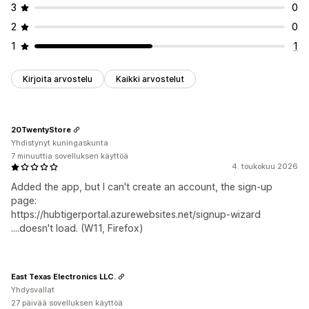
3
0
2
0
1
1
Kirjoita arvostelu
Kaikki arvostelut
20TwentyStore
Yhdistynyt kuningaskunta
7 minuuttia sovelluksen käyttöä
4. toukokuu 2026
Added the app, but I can't create an account, the sign-up
page:
https://hubtigerportal.azurewebsites.net/signup-wizard
....doesn't load. (W11, Firefox)
East Texas Electronics LLC.
Yhdysvallat
27 päivää sovelluksen käyttöä