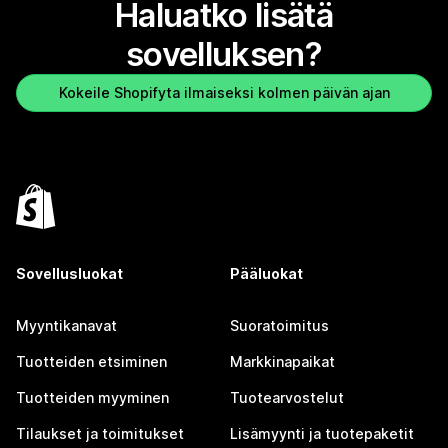
Haluatko lisätä
sovelluksen?
Kokeile Shopifyta ilmaiseksi kolmen päivän ajan
Sovellusluokat
Pääluokat
Myyntikanavat
Suoratoimitus
Tuotteiden etsiminen
Markkinapaikat
Tuotteiden myyminen
Tuotearvostelut
Tilaukset ja toimitukset
Lisämyynti ja tuotepaketit