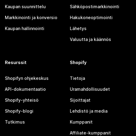
Kaupan suunnittelu
Sähköpostimarkkinointi
Markkinointi ja konversio
Hakukoneoptimointi
Kaupan hallinnointi
Lähetys
Valuutta ja käännös
Resurssit
Shopify
Shopifyn ohjekeskus
Tietoja
API-dokumentaatio
Uramahdollisuudet
Shopify-yhteisö
Sijoittajat
Shopify-blogi
Lehdistö ja media
Tutkimus
Kumppanit
Affiliate-kumppanit