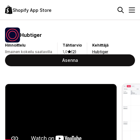
Shopify App Store
Hubtiger
Hinnoittelu
Tähtiarvio
Kehittäjä
Ilmainen kokeilu saatavilla
1,0
(2)
Hubtiger
Asenna