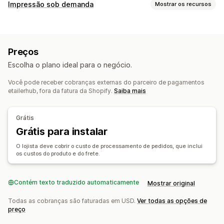
Produtos que você pode vender
Impressão sob demanda
Mostrar os recursos
Vestuário e acessórios
Bolsas e malas
Casa e jardim
Personalização de produto
Saúde e beleza
Eletrônicos
Arte e artesanato
Marcas próprias
Embalagem personalizada
Personalização
Brinquedos e jogos
Produtos para bebês
Preços
Produtos esportivos
Produtos para pets
Móveis
Produtos
Escolha o plano ideal para o negócio.
Negócios e escritórios
Bolsas
Cobertores
Itens de vestuário
Bordados
Você pode receber cobranças externas do parceiro de pagamentos
Chapéus
Sapatos
Presentes de Natal
Decoração da casa
Locais para aquisição de produtos
etailerhub, fora da fatura da Shopify.
Saiba mais
Joias
Produtos para pets
Arte para parede
Ecológico
China
Opções de frete
Grátis
Frete em lote
Grátis para instalar
Frete personalizado
Processamento de pedidos global
Frete múltiplo
O lojista deve cobrir o custo de processamento de pedidos, que inclui
os custos do produto e do frete.
Atualizações em tempo real
Acompanhamento de pedido
Contém texto traduzido automaticamente
Mostrar original
Todas as cobranças são faturadas em USD.
Ver todas as opções de
preço