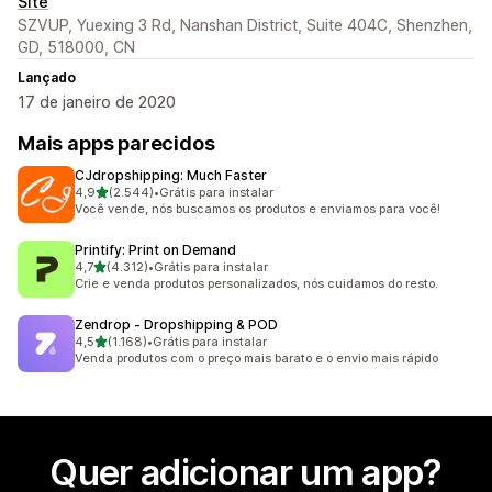
Site
SZVUP, Yuexing 3 Rd, Nanshan District, Suite 404C, Shenzhen,
GD, 518000, CN
Lançado
17 de janeiro de 2020
Mais apps parecidos
CJdropshipping: Much Faster
de 5 estrelas
4,9
(2.544)
•
Grátis para instalar
2544 avaliações ao todo
Você vende, nós buscamos os produtos e enviamos para você!
Printify: Print on Demand
de 5 estrelas
4,7
(4.312)
•
Grátis para instalar
4312 avaliações ao todo
Crie e venda produtos personalizados, nós cuidamos do resto.
Zendrop ‑ Dropshipping & POD
de 5 estrelas
4,5
(1.168)
•
Grátis para instalar
1168 avaliações ao todo
Venda produtos com o preço mais barato e o envio mais rápido
Quer adicionar um app?