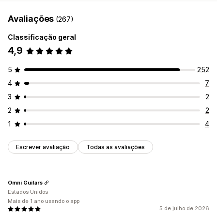
Avaliações
(267)
Classificação geral
4,9
5
252
4
7
3
2
2
2
1
4
Escrever avaliação
Todas as avaliações
Omni Guitars
Estados Unidos
Mais de 1 ano usando o app
5 de julho de 2026