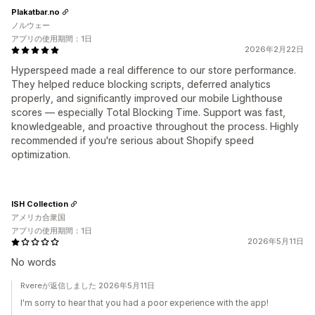
Plakatbar.no
ノルウェー
アプリの使用期間：1日
2026年2月22日
Hyperspeed made a real difference to our store performance.
They helped reduce blocking scripts, deferred analytics
properly, and significantly improved our mobile Lighthouse
scores — especially Total Blocking Time. Support was fast,
knowledgeable, and proactive throughout the process. Highly
recommended if you're serious about Shopify speed
optimization.
ISH Collection
アメリカ合衆国
アプリの使用期間：1日
2026年5月11日
No words
Rvereが返信しました 2026年5月11日
I'm sorry to hear that you had a poor experience with the app!