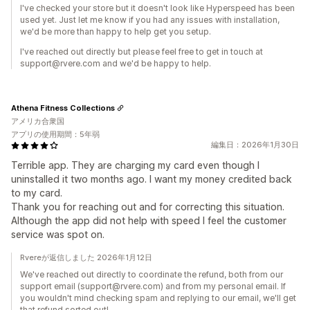
I've checked your store but it doesn't look like Hyperspeed has been
used yet. Just let me know if you had any issues with installation,
we'd be more than happy to help get you setup.
I've reached out directly but please feel free to get in touch at
support@rvere.com and we'd be happy to help.
Athena Fitness Collections
アメリカ合衆国
アプリの使用期間：5年弱
編集日：2026年1月30日
Terrible app. They are charging my card even though I
uninstalled it two months ago. I want my money credited back
to my card.
Thank you for reaching out and for correcting this situation.
Although the app did not help with speed I feel the customer
service was spot on.
Rvereが返信しました 2026年1月12日
We've reached out directly to coordinate the refund, both from our
support email (support@rvere.com) and from my personal email. If
you wouldn't mind checking spam and replying to our email, we'll get
that refund sorted out!