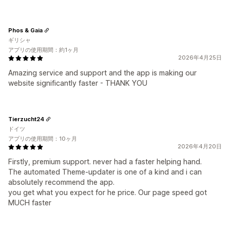
Phos & Gaia
ギリシャ
アプリの使用期間：約1ヶ月
2026年4月25日
Amazing service and support and the app is making our
website significantly faster - THANK YOU
Tierzucht24
ドイツ
アプリの使用期間：10ヶ月
2026年4月20日
Firstly, premium support. never had a faster helping hand.
The automated Theme-updater is one of a kind and i can
absolutely recommend the app.
you get what you expect for he price. Our page speed got
MUCH faster