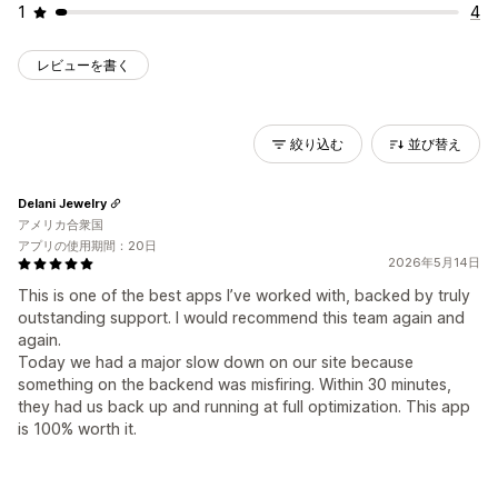
1
4
レビューを書く
絞り込む
並び替え
Delani Jewelry
アメリカ合衆国
アプリの使用期間：20日
2026年5月14日
This is one of the best apps I’ve worked with, backed by truly
outstanding support. I would recommend this team again and
again.
Today we had a major slow down on our site because
something on the backend was misfiring. Within 30 minutes,
they had us back up and running at full optimization. This app
is 100% worth it.