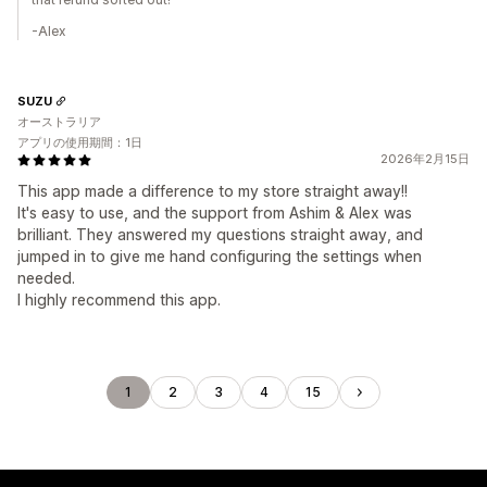
-Alex
SUZU
オーストラリア
アプリの使用期間：1日
2026年2月15日
This app made a difference to my store straight away!!
It's easy to use, and the support from Ashim & Alex was
brilliant. They answered my questions straight away, and
jumped in to give me hand configuring the settings when
needed.
I highly recommend this app.
1
2
3
4
15