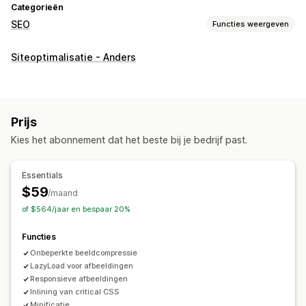
Categorieën
SEO
Functies weergeven
SEO-tools
Siteoptimalisatie - Anders
Beeldcompressie
Formaataanpassing van afbeeldingen
Back-up van afbeeldingen
Preloading
Lazy loading
Scripts
Mobiel responsief
Beeldoptimalisatie
Prijs
Snelheidsoptimalisatie
Thema-optimalisatie
Kies het abonnement dat het beste bij je bedrijf past.
Automatiseringen
Prestaties bijhouden
Essentials
SEO-score
Snelheidsanalyse
Testen
$59
/maand
of $564/jaar en bespaar 20%
Functies
Onbeperkte beeldcompressie
LazyLoad voor afbeeldingen
Responsieve afbeeldingen
Inlining van critical CSS
Minificatie