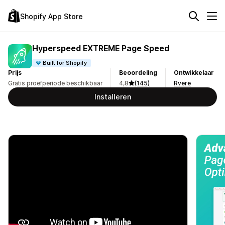
Shopify App Store
Hyperspeed EXTREME Page Speed
Built for Shopify
Prijs
Beoordeling
Ontwikkelaar
Gratis proefperiode beschikbaar
4,8
(145)
Rvere
Installeren