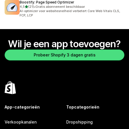
Boostify: Page Speed Optimizer
van 5 sterren
4,5
(21)
•
Gratis abonnement beschikbaar
21 recensies in totaal
AI-optimizer voor websitesnelheid verbetert Core Web Vitals CLS,
FCP, LCP
Wil je een app toevoegen?
Probeer Shopify 3 dagen gratis
App-categorieën
Topcategorieën
Verkoopkanalen
Dropshipping