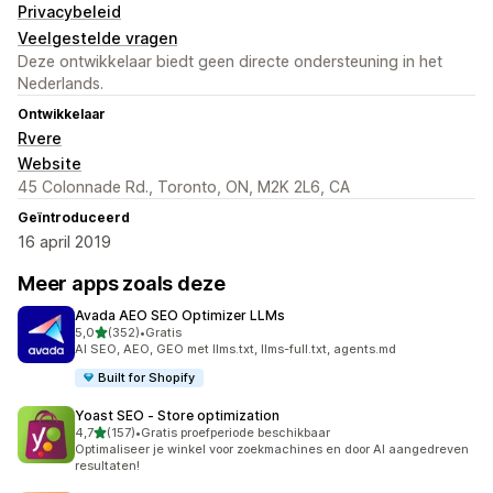
Privacybeleid
Veelgestelde vragen
Deze ontwikkelaar biedt geen directe ondersteuning in het
Nederlands.
Ontwikkelaar
Rvere
Website
45 Colonnade Rd., Toronto, ON, M2K 2L6, CA
Geïntroduceerd
16 april 2019
Meer apps zoals deze
Avada AEO SEO Optimizer LLMs
van 5 sterren
5,0
(352)
•
Gratis
352 recensies in totaal
AI SEO, AEO, GEO met llms.txt, llms-full.txt, agents.md
Built for Shopify
Yoast SEO ‑ Store optimization
van 5 sterren
4,7
(157)
•
Gratis proefperiode beschikbaar
157 recensies in totaal
Optimaliseer je winkel voor zoekmachines en door AI aangedreven
resultaten!