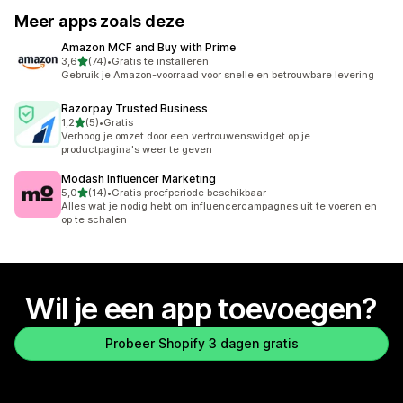
Meer apps zoals deze
Amazon MCF and Buy with Prime
van 5 sterren
3,6
(74)
•
Gratis te installeren
74 recensies in totaal
Gebruik je Amazon-voorraad voor snelle en betrouwbare levering
Razorpay Trusted Business
van 5 sterren
1,2
(5)
•
Gratis
5 recensies in totaal
Verhoog je omzet door een vertrouwenswidget op je
productpagina's weer te geven
Modash Influencer Marketing
van 5 sterren
5,0
(14)
•
Gratis proefperiode beschikbaar
14 recensies in totaal
Alles wat je nodig hebt om influencercampagnes uit te voeren en
op te schalen
Wil je een app toevoegen?
Probeer Shopify 3 dagen gratis