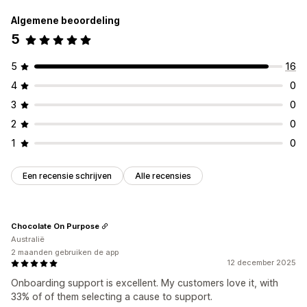
Algemene beoordeling
5
5
16
4
0
3
0
2
0
1
0
Een recensie schrijven
Alle recensies
Chocolate On Purpose
Australië
2 maanden gebruiken de app
12 december 2025
Onboarding support is excellent. My customers love it, with
33% of of them selecting a cause to support.