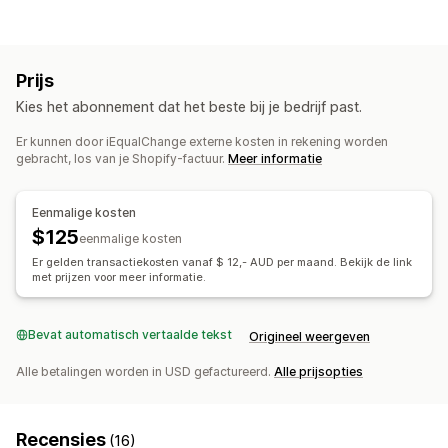
Non-profitorganisatie
Fondsenwerving
Sociale impact
Milieu
Koolstofcompensatie
Liefdadigheidsinstelling naar keuze
Prijs
Donatiebeheer
Kies het abonnement dat het beste bij je bedrijf past.
Automatische verwerking
Donatiebedrag
Donatiedoelen
Er kunnen door iEqualChange externe kosten in rekening worden
Donatiebewijzen
Impact volgen
Analytics
Dashboards
gebracht, los van je Shopify-factuur.
Meer informatie
Rapporten
Eenmalige kosten
Aanpassing
$125
eenmalige kosten
Landingspagina's
Badges
Live aftelklok
Donatiewidget
Er gelden transactiekosten vanaf $ 12,- AUD per maand. Bekijk de link
Campagnes
E-mailmeldingen
met prijzen voor meer informatie.
Bevat automatisch vertaalde tekst
Origineel weergeven
Alle betalingen worden in USD gefactureerd.
Alle prijsopties
Recensies
(16)