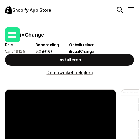
Shopify App Store
i=Change
Prijs
Beoordeling
Ontwikkelaar
Vanaf $125
5,0
(16)
iEqualChange
Installeren
Demowinkel bekijken