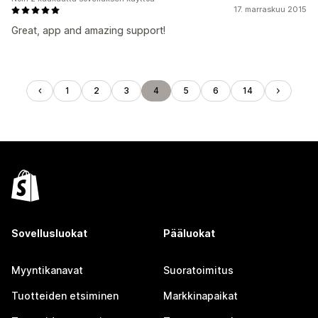
17. marraskuu 2015
Great, app and amazing support!
1
2
3
4
5
6
14
Sovellusluokat
Pääluokat
Myyntikanavat
Suoratoimitus
Tuotteiden etsiminen
Markkinapaikat