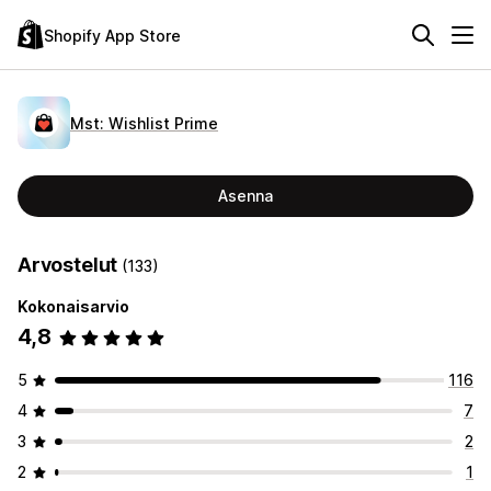
Shopify App Store
Mst: Wishlist Prime
Asenna
Arvostelut
(133)
Kokonaisarvio
4,8
5
116
4
7
3
2
2
1