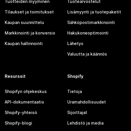
Tuotteiden myyminen
Tuotearvostelut
Tilaukset ja toimitukset
Lisämyynti ja tuotepaketit
Kaupan suunnittelu
Sähköpostimarkkinointi
Markkinointi ja konversio
Hakukoneoptimointi
Kaupan hallinnointi
Lähetys
Valuutta ja käännös
Resurssit
Shopify
Shopifyn ohjekeskus
Tietoja
API-dokumentaatio
Uramahdollisuudet
Shopify-yhteisö
Sijoittajat
Shopify-blogi
Lehdistö ja media