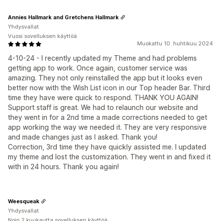
Annies Hallmark and Gretchens Hallmark
Yhdysvallat
Vuosi sovelluksen käyttöä
Muokattu 10. huhtikuu 2024
4-10-24 - I recently updated my Theme and had problems
getting app to work. Once again, customer service was
amazing. They not only reinstalled the app but it looks even
better now with the Wish List icon in our Top header Bar. Third
time they have were quick to respond. THANK YOU AGAIN!
Support staff is great. We had to relaunch our website and
they went in for a 2nd time a made corrections needed to get
app working the way we needed it. They are very responsive
and made changes just as I asked. Thank you!
Correction, 3rd time they have quickly assisted me. I updated
my theme and lost the customization. They went in and fixed it
with in 24 hours. Thank you again!
Weesqueak
Yhdysvallat
Noin 2 kuukautta sovelluksen käyttöä