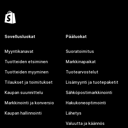
Sovellusluokat
Pääluokat
Myyntikanavat
Suoratoimitus
Tuotteiden etsiminen
Markkinapaikat
Tuotteiden myyminen
Tuotearvostelut
Tilaukset ja toimitukset
Lisämyynti ja tuotepaketit
Kaupan suunnittelu
Sähköpostimarkkinointi
Markkinointi ja konversio
Hakukoneoptimointi
Kaupan hallinnointi
Lähetys
Valuutta ja käännös