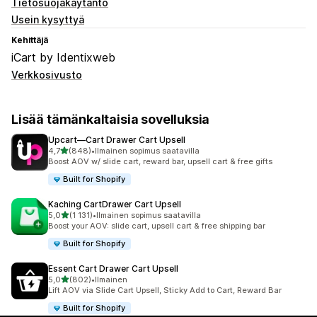
Tietosuojakäytäntö
Usein kysyttyä
Kehittäjä
iCart by Identixweb
Verkkosivusto
Lisää tämänkaltaisia sovelluksia
Upcart—Cart Drawer Cart Upsell
/ 5 tähteä
4,7
(848)
•
Ilmainen sopimus saatavilla
848 arvostelua yhteensä
Boost AOV w/ slide cart, reward bar, upsell cart & free gifts
Built for Shopify
Kaching CartDrawer Cart Upsell
/ 5 tähteä
5,0
(1 131)
•
Ilmainen sopimus saatavilla
1131 arvostelua yhteensä
Boost your AOV: slide cart, upsell cart & free shipping bar
Built for Shopify
Essent Cart Drawer Cart Upsell
/ 5 tähteä
5,0
(802)
•
Ilmainen
802 arvostelua yhteensä
Lift AOV via Slide Cart Upsell, Sticky Add to Cart, Reward Bar
Built for Shopify