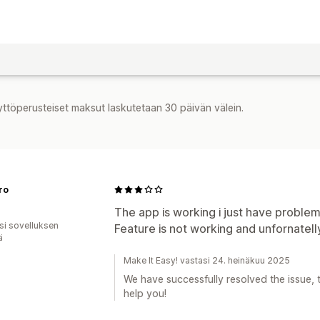
yttöperusteiset maksut laskutetaan 30 päivän välein.
ro
The app is working i just have proble
osi sovelluksen
Feature is not working and unfornatell
ä
Make It Easy! vastasi 24. heinäkuu 2025
We have successfully resolved the issue, 
help you!