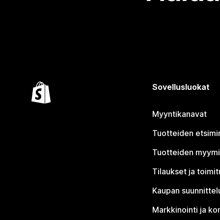
Sovellusluokat
Myyntikanavat
Tuotteiden etsimi
Tuotteiden myym
Tilaukset ja toimi
Kaupan suunnittel
Markkinointi ja ko