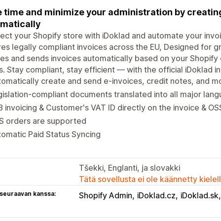
 time and minimize your administration by creatin
matically
ct your Shopify store with iDoklad and automate your invoic
es legally compliant invoices across the EU, Designed for 
es and sends invoices automatically based on your Shopify
s. Stay compliant, stay efficient — with the official iDoklad i
omatically create and send e-invoices, credit notes, and m
islation-compliant documents translated into all major lan
 invoicing & Customer's VAT ID directly on the invoice & OS
S orders are supported
omatic Paid Status Syncing
Tšekki, Englanti, ja slovakki
Tätä sovellusta ei ole käännetty kiele
 seuraavan kanssa:
Shopify Admin
iDoklad.cz
iDoklad.sk