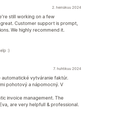
2. heinäkuu 2024
re still working on a few
s great. Customer support is prompt,
utions. We highly recommend it.
lp :)
7. huhtikuu 2024
 automatické vytváranie faktúr.
eľmi pohotový a nápomocný. V
matic invoice management. The
va, are very helpfull & professional.