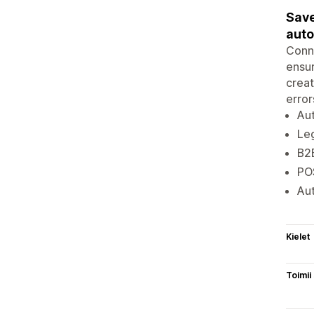
Save
auto
Conne
ensur
creat
error
Aut
Leg
B2B
PO
Aut
Kielet
Toimii