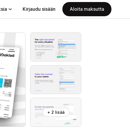
ksia
Kirjaudu sisään
Aloita maksutta
+ 2 lisää