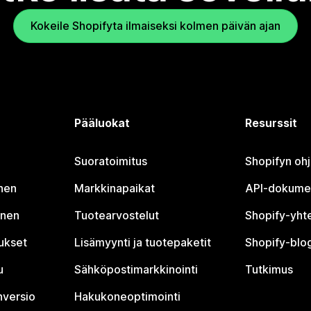
Kokeile Shopifyta ilmaiseksi kolmen päivän ajan
Pääluokat
Resurssit
Suoratoimitus
Shopifyn oh
nen
Markkinapaikat
API-dokume
inen
Tuotearvostelut
Shopify-yht
tukset
Lisämyynti ja tuotepaketit
Shopify-blog
u
Sähköpostimarkkinointi
Tutkimus
nversio
Hakukoneoptimointi