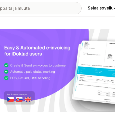
Selaa sovellu
elykuvagalleria