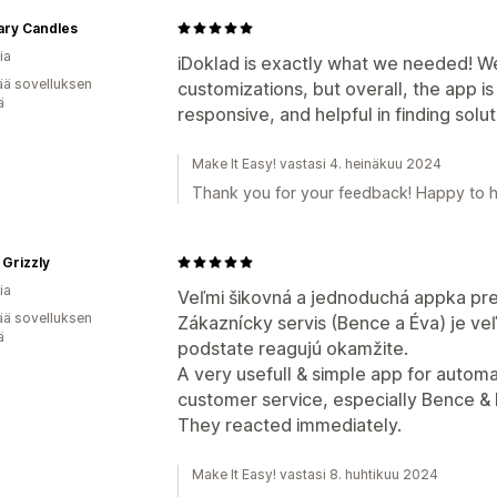
ary Candles
ia
iDoklad is exactly what we needed! We'
ää sovelluksen
customizations, but overall, the app i
ä
responsive, and helpful in finding sol
Make It Easy! vastasi 4. heinäkuu 2024
Thank you for your feedback! Happy to he
Grizzly
ia
Veľmi šikovná a jednoduchá appka pre
ää sovelluksen
Zákaznícky servis (Bence a Éva) je v
ä
podstate reagujú okamžite.
A very usefull & simple app for auto
customer service, especially Bence & E
They reacted immediately.
Make It Easy! vastasi 8. huhtikuu 2024