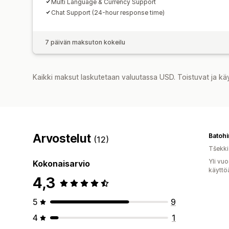
Multi Language & Currency Support
Chat Support (24-hour response time)
7 päivän maksuton kokeilu
Kaikki maksut laskutetaan valuutassa USD. Toistuvat ja kä
Arvostelut
Batohi
(12)
Tšekki
Yli vu
Kokonaisarvio
käyttö
4,3
5
9
4
1