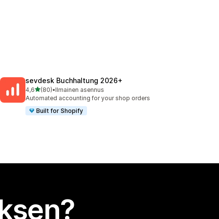
sevdesk Buchhaltung 2026+
/ 5 tähteä
4,6
(80)
•
Ilmainen asennus
80 arvostelua yhteensä
Automated accounting for your shop orders
Built for Shopify
uksen?