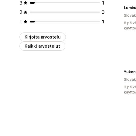
3
1
Lumin
2
0
Slovak
1
1
8 päiv
käyttö
Kirjoita arvostelu
Kaikki arvostelut
Yukon 
Slovak
3 päiv
käyttö