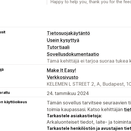
Happy to help you, thank you for the fee
sit
Tietosuojakäytäntö
Usein kysyttyä
Tutortiaali
Sovellusdokumentaatio
Tämä kehittäjä ei tarjoa suoraa tukea k
äjä
Make It Easy!
Verkkosivusto
KELEMEN L STREET 2, A, Budapest, 1
erattu
24. tammikuu 2024
en käyttöoikeus
Tämän sovellus tarvitsee seuraavien ti
toimia kaupassasi. Katso kehittäjän
tie
Tarkastele asiakastietoja:
Arkaluonteiset tiedot, laite- ja toimint
Tarkastele henkilöstön ja avustajien tiet