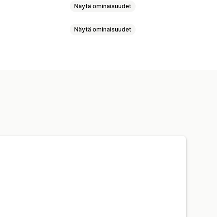
Näytä ominaisuudet
Näytä ominaisuudet
iasiakirjat
skeminen
Mallit
Monta valuuttaa
istoriallisen tiedon tuonti
 automaatio
PDF-generointi
inti