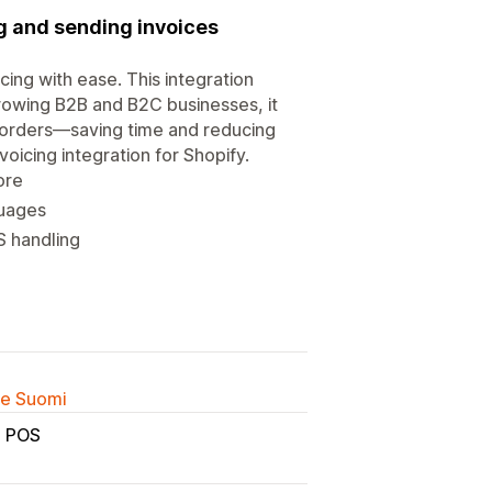
g and sending invoices
ing with ease. This integration
growing B2B and B2C businesses, it
 orders—saving time and reducing
nvoicing integration for Shopify.
ore
guages
S handling
lle Suomi
POS