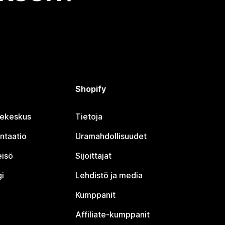
Shopify
jekeskus
Tietoja
ntaatio
Uramahdollisuudet
eisö
Sijoittajat
i
Lehdistö ja media
Kumppanit
Affiliate-kumppanit