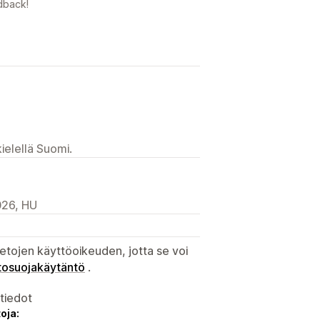
dback!
ielellä Suomi.
026, HU
etojen käyttöoikeuden, jotta se voi
tosuojakäytäntö
.
atiedot
oja: