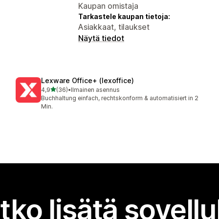
Kaupan omistaja
Tarkastele kaupan tietoja:
Asiakkaat, tilaukset
Näytä tiedot
Lexware Office+ (lexoffice)
/ 5 tähteä
4,9
(36)
•
Ilmainen asennus
36 arvostelua yhteensä
Buchhaltung einfach, rechtskonform & automatisiert in 2
Min.
tko lisätä sovell