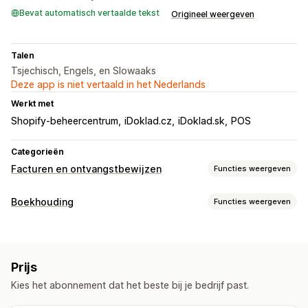
Bevat automatisch vertaalde tekst
Origineel weergeven
Talen
Tsjechisch, Engels, en Slowaaks
Deze app is niet vertaald in het Nederlands
Werkt met
Shopify-beheercentrum
iDoklad.cz
iDoklad.sk
POS
Categorieën
Facturen en ontvangstbewijzen
Functies weergeven
Soorten documenten
Boekhouding
Functies weergeven
Facturen
Bonnen
Creditnota
Douaneformulieren
Financiële activiteiten
Aanpassing
Facturatie
Velden
Factuurnummers
Belastingberekening
Templates
Prijs
Automatische gegevenssynchronisatie
Meerdere valuta
Meerdere talen
Kies het abonnement dat het beste bij je bedrijf past.
Bestellingsgegevens
Transacties
Bestandsbeheer