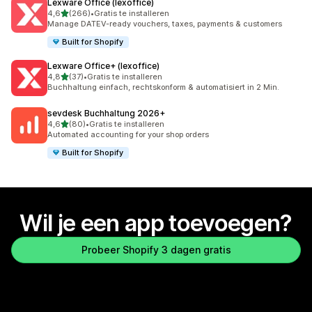
Lexware Office (lexoffice)
van 5 sterren
4,6
(266)
•
Gratis te installeren
266 recensies in totaal
Manage DATEV-ready vouchers, taxes, payments & customers
Built for Shopify
Lexware Office+ (lexoffice)
van 5 sterren
4,8
(37)
•
Gratis te installeren
37 recensies in totaal
Buchhaltung einfach, rechtskonform & automatisiert in 2 Min.
sevdesk Buchhaltung 2026+
van 5 sterren
4,6
(80)
•
Gratis te installeren
80 recensies in totaal
Automated accounting for your shop orders
Built for Shopify
Wil je een app toevoegen?
Probeer Shopify 3 dagen gratis