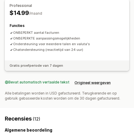
Import historische gegevens
Professional
Bestandsnaamgeving
Automatische e-mails
$14.99
/maand
Pdf-generatie
Afdrukken en exporteren
Opeenvolgende nummering
Functies
ONBEPERKT aantal facturen
ONBEPERKTE aanpassingsmogelijkheden
Ondersteuning voor meerdere talen en valuta's
Chatondersteuning (reactietijd van 24 uur)
Gratis proefperiode van 7 dagen
Bevat automatisch vertaalde tekst
Origineel weergeven
Alle betalingen worden in USD gefactureerd. Terugkerende en op
gebruik gebaseerde kosten worden om de 30 dagen gefactureerd.
Recensies
(12)
Algemene beoordeling