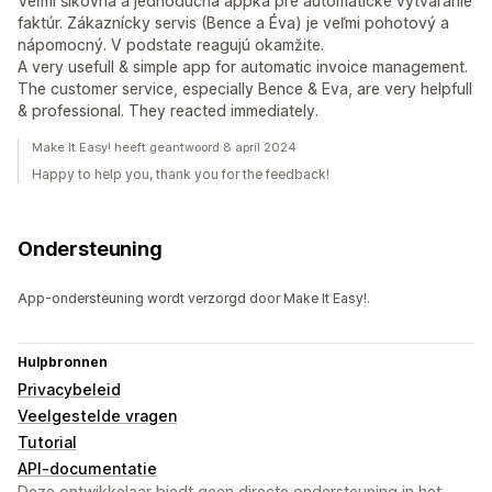
Veľmi šikovná a jednoduchá appka pre automatické vytváranie
faktúr. Zákaznícky servis (Bence a Éva) je veľmi pohotový a
nápomocný. V podstate reagujú okamžite.
A very usefull & simple app for automatic invoice management.
The customer service, especially Bence & Eva, are very helpfull
& professional. They reacted immediately.
Make It Easy! heeft geantwoord 8 april 2024
Happy to help you, thank you for the feedback!
Ondersteuning
App-ondersteuning wordt verzorgd door Make It Easy!.
Hulpbronnen
Privacybeleid
Veelgestelde vragen
Tutorial
API-documentatie
Deze ontwikkelaar biedt geen directe ondersteuning in het