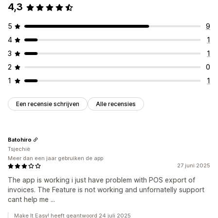
4,3
5
9
4
1
3
1
2
0
1
1
Een recensie schrijven
Alle recensies
Batohiro
Tsjechië
Meer dan een jaar gebruiken de app
27 juni 2025
The app is working i just have problem with POS export of
invoices. The Feature is not working and unfornatelly support
cant help me ...
Make It Easy! heeft geantwoord 24 juli 2025