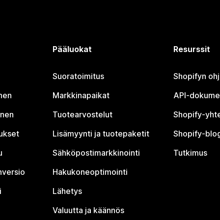
Pääluokat
Resurssit
Suoratoimitus
Shopifyn oh
nen
Markkinapaikat
API-dokume
inen
Tuotearvostelut
Shopify-yht
tukset
Lisämyynti ja tuotepaketit
Shopify-blog
u
Sähköpostimarkkinointi
Tutkimus
nversio
Hakukoneoptimointi
i
Lähetys
Valuutta ja käännös