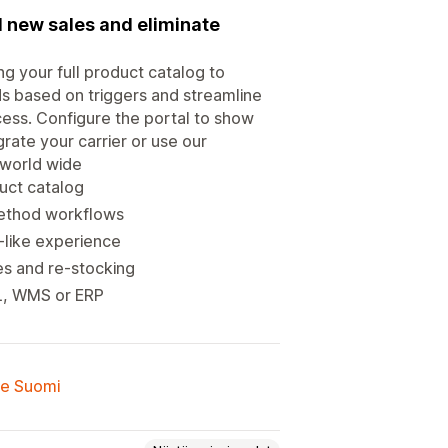
 new sales and eliminate
ng your full product catalog to
s based on triggers and streamline
ocess. Configure the portal to show
grate your carrier or use our
 world wide
duct catalog
 method workflows
d-like experience
es and re-stocking
PL, WMS or ERP
lle Suomi