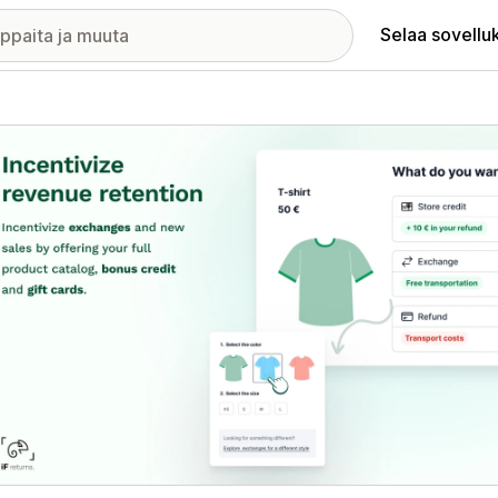
Selaa sovellu
elykuvagalleria