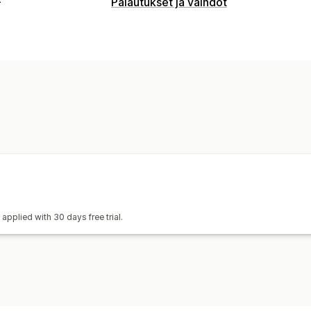
Palautukset ja vaihdot
Palautusvaihtoehdot
Automaattiset hyvitykset
Vaihdot
Ko
Myymäläpalautukset
Lahjakortit
Kau
Palautusten hallinnointi
Automaattiset hyväksynnät
Palautusp
Ei-palautettavat tuotteet
Palautusik
Lähetystarrat
Palautusten seuranta
Mukautettu brändäys
Maksun palautus
Analytiikka
applied with 30 days free trial.