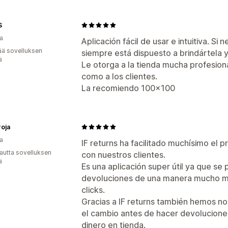
S
a
Aplicación fácil de usar e intuitiva. Si
ää sovelluksen
siempre está dispuesto a brindártela y
ä
Le otorga a la tienda mucha profesionali
como a los clientes.
La recomiendo 100x100
oja
a
IF returns ha facilitado muchísimo el
autta sovelluksen
con nuestros clientes.
ä
Es una aplicación super útil ya que se
devoluciones de una manera mucho más
clicks.
Gracias a IF returns también hemos n
el cambio antes de hacer devoluciones
dinero en tienda.