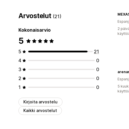
Arvostelut
MEXA
(21)
Espanj
2 päiv
Kokonaisarvio
käyttö
5
5
21
4
0
3
0
arenar
2
0
Espanj
5 kuuk
1
0
käyttö
Kirjoita arvostelu
Kaikki arvostelut