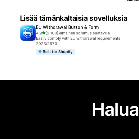
Lisää tämänkaltaisia sovelluksia
EU Withdrawal Button & Form
/ 5 tähteä
4,9
(2 180)
•
Ilmainen sopimus saatavilla
2180 arvostelua yhteensä
Easily comply with EU withdrawal requirements
2023/2673
Built for Shopify
Halua