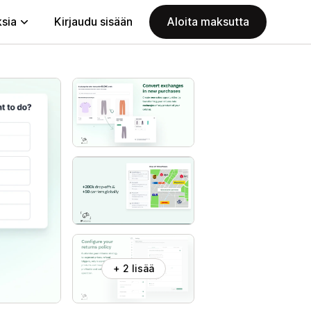
ksia
Kirjaudu sisään
Aloita maksutta
+ 2 lisää