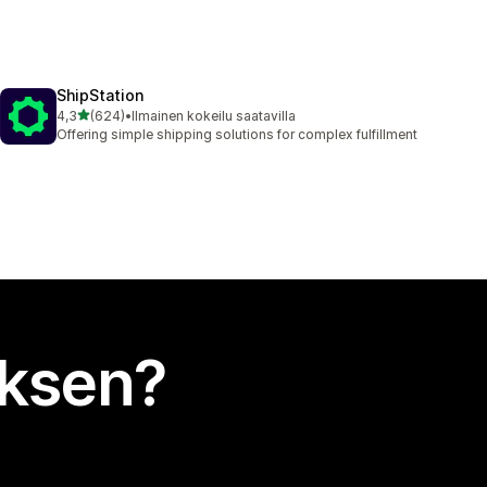
ShipStation
/ 5 tähteä
4,3
(624)
•
Ilmainen kokeilu saatavilla
624 arvostelua yhteensä
Offering simple shipping solutions for complex fulfillment
uksen?