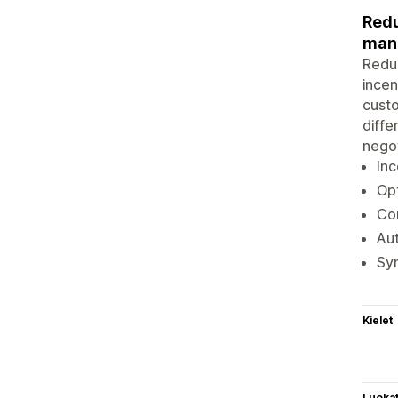
Redu
man
Reduc
incen
custo
diffe
negot
Inc
Opt
Con
Aut
Syn
Kielet
Luoka