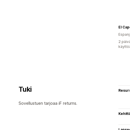
El Cap
Espanj
2 päiv
käyttö
Tuki
Resurs
Sovellustuen tarjoaa iF returns.
Kehitt
Lanse