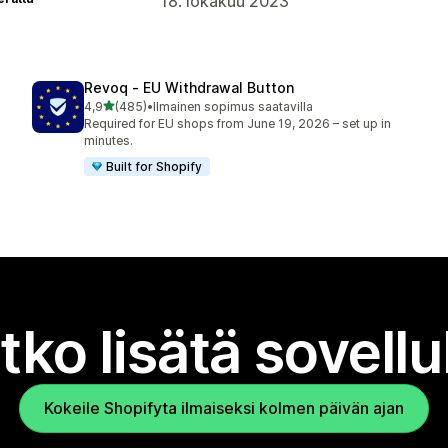
18. lokakuu 2023
Revoq ‑ EU Withdrawal Button
/ 5 tähteä
4,9
(485)
•
Ilmainen sopimus saatavilla
485 arvostelua yhteensä
Required for EU shops from June 19, 2026 – set up in
minutes.
Built for Shopify
tko lisätä sovell
Kokeile Shopifyta ilmaiseksi kolmen päivän ajan