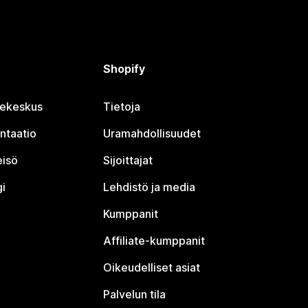
Shopify
jekeskus
Tietoja
ntaatio
Uramahdollisuudet
eisö
Sijoittajat
i
Lehdistö ja media
Kumppanit
Affiliate-kumppanit
Oikeudelliset asiat
Palvelun tila