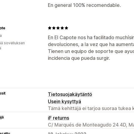
En general 100% recomendable.
ote
a
En El Capote nos ha facilitado muchísi
ää sovelluksen
devoluciones, a la vez que ha aumentad
ä
Tienen un equipo de soporte que ayud
incidencia que pueda surgir.
sit
Tietosuojakäytäntö
Usein kysyttyä
Tämä kehittäjä ei tarjoa suoraa tukea k
äjä
iF returns
C/ Marqués de Monteagudo 24 4D, Ma
erattu