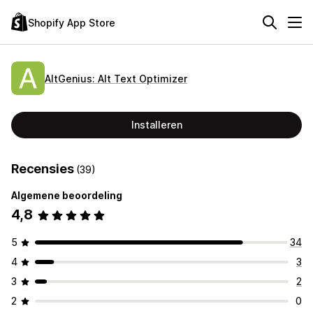
Shopify App Store
AltGenius: Alt Text Optimizer
Installeren
Recensies
(39)
Algemene beoordeling
4,8
5
34
4
3
3
2
2
0