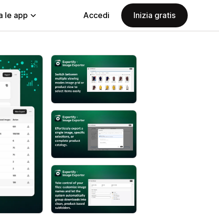
a le app
Accedi
Inizia gratis