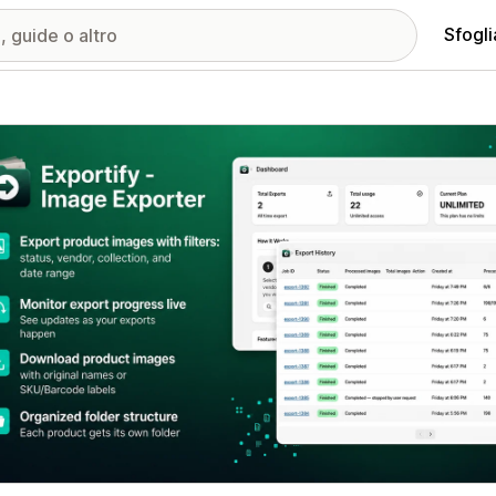
Sfogli
ria immagini in evidenza