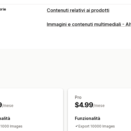
orie
Contenuti relativi ai prodotti
Tipi di contenuti
Immagini e contenuti multimediali - Al
Titoli
Immagini
Varianti
Pro
9
$4.99
/mese
/mese
alità
Funzionalità
 1000 Images
Export 10000 Images