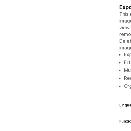
Expo
This 
image
viewi
remov
Delet
imag
Exp
Fil
Mul
Rec
Or
Lingu
Funzi