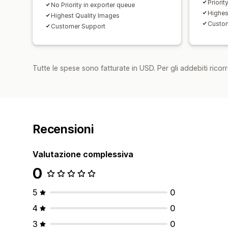
Priorit
No Priority in exporter queue
Highes
Highest Quality Images
Custo
Customer Support
Tutte le spese sono fatturate in USD. Per gli addebiti ricorre
Recensioni
Valutazione complessiva
0
5
0
4
0
3
0