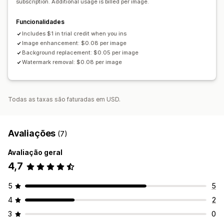
subscription. Additional usage is billed per image.
Funcionalidades
Includes $1 in trial credit when you ins
Image enhancement: $0.08 per image
Background replacement: $0.05 per image
Watermark removal: $0.08 per image
Todas as taxas são faturadas em USD.
Avaliações
(7)
Avaliação geral
4,7
5
5
4
2
3
0