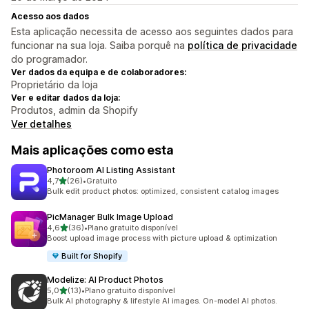
Acesso aos dados
Esta aplicação necessita de acesso aos seguintes dados para
funcionar na sua loja. Saiba porquê na
política de privacidade
do programador.
Ver dados da equipa e de colaboradores:
Proprietário da loja
Ver e editar dados da loja:
Produtos, admin da Shopify
Ver detalhes
Mais aplicações como esta
Photoroom AI Listing Assistant
de 5 estrelas
4,7
(26)
•
Gratuito
26 total de avaliações
Bulk edit product photos: optimized, consistent catalog images
PicManager Bulk Image Upload
de 5 estrelas
4,6
(36)
•
Plano gratuito disponível
36 total de avaliações
Boost upload image process with picture upload & optimization
Built for Shopify
Modelize: AI Product Photos
de 5 estrelas
5,0
(13)
•
Plano gratuito disponível
13 total de avaliações
Bulk AI photography & lifestyle AI images. On-model AI photos.