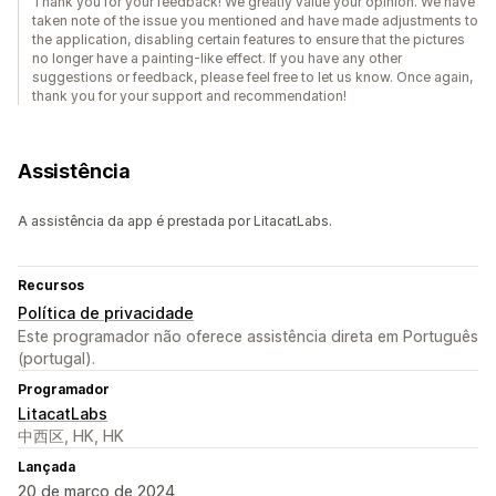
Thank you for your feedback! We greatly value your opinion. We have
taken note of the issue you mentioned and have made adjustments to
the application, disabling certain features to ensure that the pictures
no longer have a painting-like effect. If you have any other
suggestions or feedback, please feel free to let us know. Once again,
thank you for your support and recommendation!
Assistência
A assistência da app é prestada por LitacatLabs.
Recursos
Política de privacidade
Este programador não oferece assistência direta em Português
(portugal).
Programador
LitacatLabs
中西区, HK, HK
Lançada
20 de março de 2024