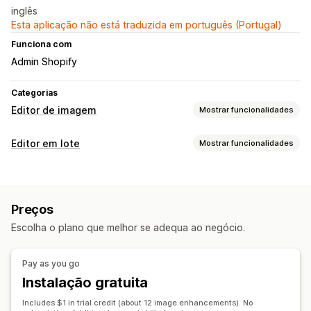
inglês
Esta aplicação não está traduzida em português (Portugal)
Funciona com
Admin Shopify
Categorias
Editor de imagem
Mostrar funcionalidades
Otimização de imagem
Editor em lote
Mostrar funcionalidades
Otimização automática
Remoção de fundos
Recursos editáveis
Controlo de qualidade
Marcas de água
Imagens
Edição em lote
Preços
Ações
Transferir
Redimensionamento
Escolha o plano que melhor se adequa ao negócio.
Otimização de imagem
Assistência de IA
Reversão
Editar em lote
Pay as you go
Instalação gratuita
Includes $1 in trial credit (about 12 image enhancements). No