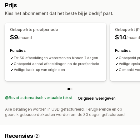
Prijs
Kies het abonnement dat het beste bij je bedrijf past.
Onbeperkte proefperiode
Onbeperkt (P
$9
$14
/maand
/maand
Functies
Functies
Tot 50 afbeeldingen watermerken binnen 7 dagen
Onbeperkt p
Onbeperkt aantal afbeeldingen na de proefperiode
Veilige opsl
Veilige back-up van originelen
Gemaakt voo
Bevat automatisch vertaalde tekst
Origineel weergeven
Alle betalingen worden in USD gefactureerd. Terugkerende en op
gebruik gebaseerde kosten worden om de 30 dagen gefactureerd.
Recensies
(2)