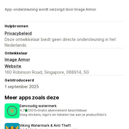
App-ondersteuning wordt verzorgd door Image Armor.
Hulpbronnen
Privacybeleid
Deze ontwikkelaar biedt geen directe ondersteuning in het
Nederlands.
Ontwikkelaar
Image Armor
Website
160 Robinson Road, Singapore, 068914, SG
Geïntroduceerd
1 september 2025
Meer apps zoals deze
Eenvoudig watermerk
van 5 sterren
4,7
(301)
•
Gratis abonnement beschikbaar
301 recensies in totaal
Voeg stickers, logo's en teksten toe aan je productfoto's
Viking Watermark & Anti Theft