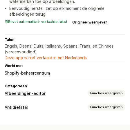
watermerken toe op afbeeldingen.
Eenvoudig herstel: zet op elk moment de originele
afbeeldingen terug.
Bevat automatisch vertaalde tekst
Origineel weergeven
Talen
Engels, Deens, Duits, Italiaans, Spaans, Frans, en Chinees
(vereenvoudigd)
Deze app is niet vertaald in het Nederlands
Werkt met
Shopify-beheercentrum
Categorieën
Afbeeldingen-editor
Functies weergeven
Beeldoptimalisatie
Antidiefstal
Functies weergeven
Beeldcompressie
Watermarks
Beschermde elementen
Afbeeldingen
Digitale activa