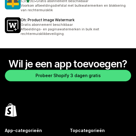
van 5 sterren
5,0
(6)
•
Gratis abonnement beschikbaar
6 recensies in totaal
Voorkom afbeeldingsdiefstal met bulkwatermerken en blokkering
van rechtermuisklik
Oh: Product Image Watermark
Gratis abonnement beschikbaar
Afbeeldings- en paginawatermerken in bulk met
rechtermuisklikbeveiliging.
Wil je een app toevoegen?
Probeer Shopify 3 dagen gratis
App-categorieën
Topcategorieën