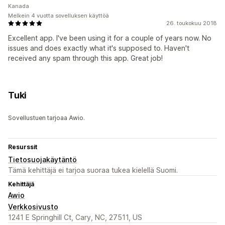
Kanada
Melkein 4 vuotta sovelluksen käyttöä
26. toukokuu 2018
Excellent app. I've been using it for a couple of years now. No
issues and does exactly what it's supposed to. Haven't
received any spam through this app. Great job!
Tuki
Sovellustuen tarjoaa Awio.
Resurssit
Tietosuojakäytäntö
Tämä kehittäjä ei tarjoa suoraa tukea kielellä Suomi.
Kehittäjä
Awio
Verkkosivusto
1241 E Springhill Ct, Cary, NC, 27511, US