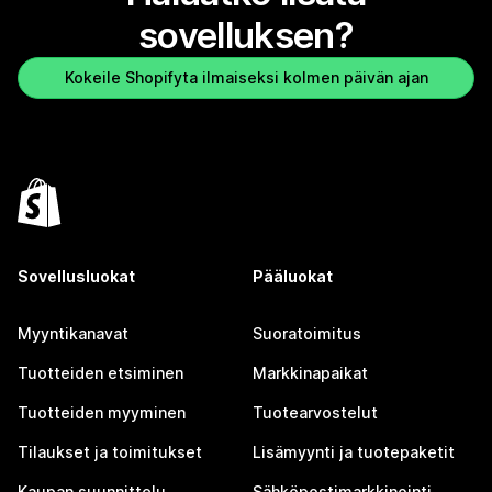
sovelluksen?
Kokeile Shopifyta ilmaiseksi kolmen päivän ajan
Sovellusluokat
Pääluokat
Myyntikanavat
Suoratoimitus
Tuotteiden etsiminen
Markkinapaikat
Tuotteiden myyminen
Tuotearvostelut
Tilaukset ja toimitukset
Lisämyynti ja tuotepaketit
Kaupan suunnittelu
Sähköpostimarkkinointi