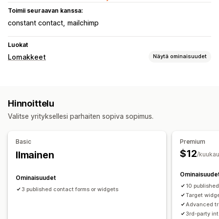
Toimii seuraavan kanssa:
constant contact
mailchimp
Luokat
Lomakkeet
Näytä ominaisuudet
Lomaketyypit
Varaukset
Yhteystiedot
Mukautettu
Palaute
Hinnoittelu
Uutiskirjeet
Ponnahdusilmoitukset
Rekisteröitymiset
Valitse yrityksellesi parhaiten sopiva sopimus.
Kyselyt
Tukkukauppa
Mukautukset
Basic
Premium
Fontti ja väri
Mukautetut kentät
Mukautettu CSS-koodi
$12
Ilmainen
/kuukau
Mukautettu JavaScript
Ehdollinen logiikka
Ominaisuude
Ominaisuudet
Tietojen hallinnointi
10 publishe
3 published contact forms or widgets
Sähköpostivastaukset
Tietojen vienti
Historia
Target widge
Advanced tr
3rd-party in