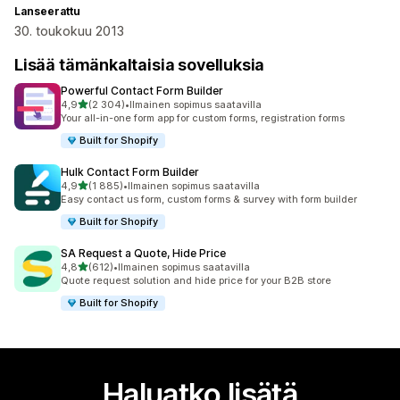
Lanseerattu
30. toukokuu 2013
Lisää tämänkaltaisia sovelluksia
Powerful Contact Form Builder
/ 5 tähteä
4,9
(2 304)
•
Ilmainen sopimus saatavilla
2304 arvostelua yhteensä
Your all-in-one form app for custom forms, registration forms
Built for Shopify
Hulk Contact Form Builder
/ 5 tähteä
4,9
(1 885)
•
Ilmainen sopimus saatavilla
1885 arvostelua yhteensä
Easy contact us form, custom forms & survey with form builder
Built for Shopify
SA Request a Quote, Hide Price
/ 5 tähteä
4,8
(612)
•
Ilmainen sopimus saatavilla
612 arvostelua yhteensä
Quote request solution and hide price for your B2B store
Built for Shopify
Haluatko lisätä