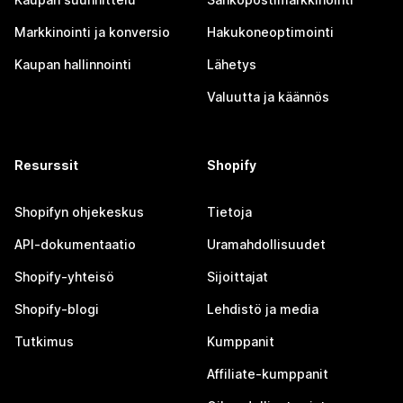
Markkinointi ja konversio
Hakukoneoptimointi
Kaupan hallinnointi
Lähetys
Valuutta ja käännös
Resurssit
Shopify
Shopifyn ohjekeskus
Tietoja
API-dokumentaatio
Uramahdollisuudet
Shopify-yhteisö
Sijoittajat
Shopify-blogi
Lehdistö ja media
Tutkimus
Kumppanit
Affiliate-kumppanit