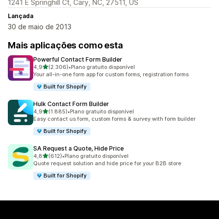
1241 E Springhill Ct, Cary, NC, 27511, US
Lançada
30 de maio de 2013
Mais aplicações como esta
Powerful Contact Form Builder
de 5 estrelas
4,9
(2.306)
•
Plano gratuito disponível
2306 total de avaliações
Your all-in-one form app for custom forms, registration forms
Built for Shopify
Hulk Contact Form Builder
de 5 estrelas
4,9
(1.885)
•
Plano gratuito disponível
1885 total de avaliações
Easy contact us form, custom forms & survey with form builder
Built for Shopify
SA Request a Quote, Hide Price
de 5 estrelas
4,8
(612)
•
Plano gratuito disponível
612 total de avaliações
Quote request solution and hide price for your B2B store
Built for Shopify