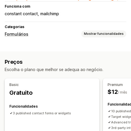
Funciona com
constant contact
mailchimp
Categorias
Formulários
Mostrar funcionalidades
Tipos de formulário
Reservas
Contactos
Personalizado
Feedback
Preços
Newsletters
Pop-ups
Registos
Inquéritos
Escolha o plano que melhor se adequa ao negócio.
Venda grossista
Personalização
Basic
Premium
Tipo de letra e cor
Campos personalizados
$12
Gratuito
/ mês
CSS personalizado
JavaScript personalizado
Lógica condicional
Funcionalida
Funcionalidades
10 publishe
3 published contact forms or widgets
Gestão de dados
Target widge
Respostas por e-mail
Exportação de dados
Histórico
Advanced tr
3rd-party in