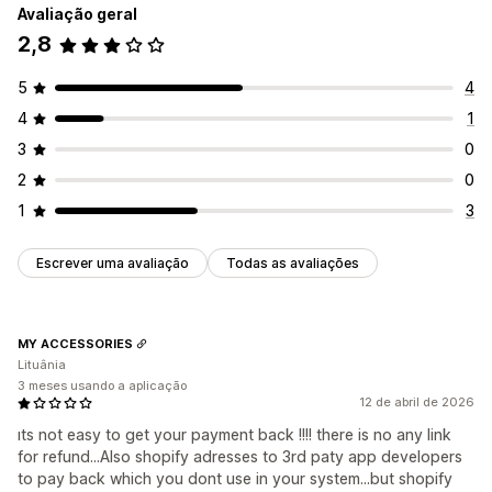
Avaliação geral
2,8
5
4
4
1
3
0
2
0
1
3
Escrever uma avaliação
Todas as avaliações
MY ACCESSORIES
Lituânia
3 meses usando a aplicação
12 de abril de 2026
ıts not easy to get your payment back !!!! there is no any link
for refund...Also shopify adresses to 3rd paty app developers
to pay back which you dont use in your system...but shopify