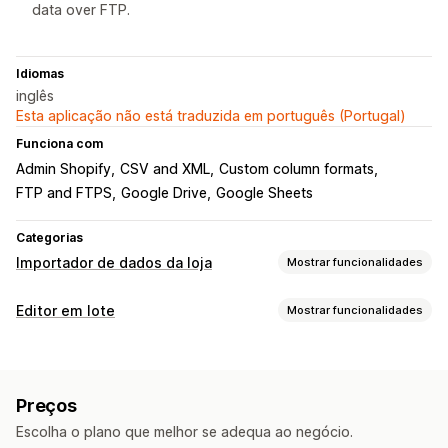
data over FTP.
Idiomas
inglês
Esta aplicação não está traduzida em português (Portugal)
Funciona com
Admin Shopify
CSV and XML
Custom column formats
FTP and FTPS
Google Drive
Google Sheets
Categorias
Importador de dados da loja
Mostrar funcionalidades
Sincronização de dados
Editor em lote
Mostrar funcionalidades
Faça atualizações automáticas
Recursos editáveis
Sincronização de inventário
Sincronização de preços
Produtos
Variantes
Imagens
Preços
Sincronização de produtos
Sincronização programada
Preços
SKU e códigos de barras
Descrições
Inventário
Migração de dados
Escolha o plano que melhor se adequa ao negócio.
Metacampos
Coleções