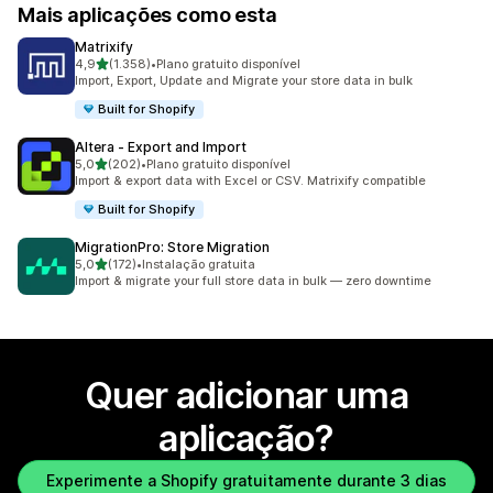
Mais aplicações como esta
Matrixify
de 5 estrelas
4,9
(1.358)
•
Plano gratuito disponível
1358 total de avaliações
Import, Export, Update and Migrate your store data in bulk
Built for Shopify
Altera ‑ Export and Import
de 5 estrelas
5,0
(202)
•
Plano gratuito disponível
202 total de avaliações
Import & export data with Excel or CSV. Matrixify compatible
Built for Shopify
MigrationPro: Store Migration
de 5 estrelas
5,0
(172)
•
Instalação gratuita
172 total de avaliações
Import & migrate your full store data in bulk — zero downtime
Quer adicionar uma
aplicação?
Experimente a Shopify gratuitamente durante 3 dias