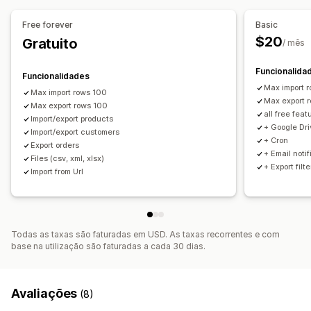
Exportação em lote
Importação em lote
Ações
Exportação programada
Importação programada
Free forever
Basic
Assistência de IA
Importação e exportação de CSV
FTP/SFTP
CSV
Atualizações em lote
Inventário
$20
Gratuito
/ mês
Migração de dados
Sincronização de dados
Metacampos
Produtos
Tarefas programadas
Editar em lote
Funcionalida
Funcionalidades
Max import 
Max import rows 100
Max export 
Max export rows 100
all free feat
Import/export products
+ Google Dr
Import/export customers
+ Cron
Export orders
+ Email notif
Files (csv, xml, xlsx)
+ Export filte
Import from Url
Todas as taxas são faturadas em USD. As taxas recorrentes e com
base na utilização são faturadas a cada 30 dias.
Avaliações
(8)