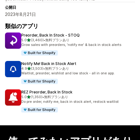
公開日
2023年8月21日
類似のアプリ
Preorder, Back In Stock ‑ STOQ
5つ星中
5.0
(3,460)
•
無料プランあり
合計レビュー数：3460件
Grow sales with preorders, 'notify me' & back in stock alerts
Built for Shopify
Notify Me! Back in Stock Alert
5つ星中
4.9
(3,503)
•
無料プランあり
合計レビュー数：3503件
Waitlist, preorder, wishlist and low stock - all in one app.
Built for Shopify
REZ Preorder, Back In Stock
5つ星中
5.0
(1,350)
•
無料プランあり
合計レビュー数：1350件
Do pre order, notify me, back in stock alert, restock waitlist
Built for Shopify