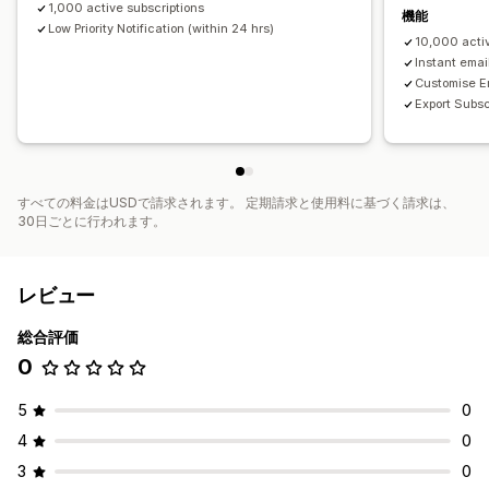
1,000 active subscriptions
機能
Low Priority Notification (within 24 hrs)
10,000 activ
Instant emai
Customise E
Export Subsc
すべての料金はUSDで請求されます。 定期請求と使用料に基づく請求は、
30日ごとに行われます。
レビュー
総合評価
0
5
0
4
0
3
0