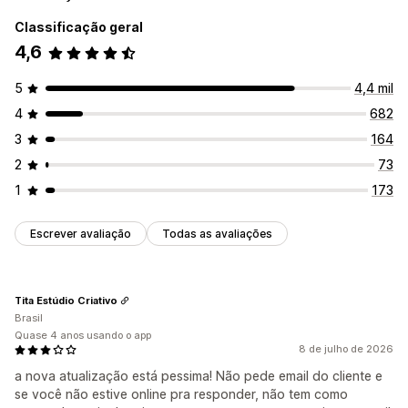
Insights sobre os clientes
Classificação geral
4,6
Respostas automatizadas
Descontos
Perguntas frequentes
Saudações
5
4,4 mil
Recomendações de produtos
Respostas rápidas
4
682
Atualizações de pedidos
3
164
Personalização
2
73
Cor e fonte
Janela de chat
Horário comercial
1
173
Mensagens de boas-vindas
Botões de chat
Atribuição de chat
Avatar do agente
Escrever avaliação
Todas as avaliações
Tita Estúdio Criativo
Brasil
Quase 4 anos usando o app
8 de julho de 2026
a nova atualização está pessima! Não pede email do cliente e
se você não estive online pra responder, não tem como