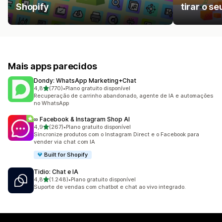
Shopify
tirar o s
Mais apps parecidos
Dondy: WhatsApp Marketing+Chat
de 5 estrelas
4,8
(770)
•
Plano gratuito disponível
770 avaliações ao todo
Recuperação de carrinho abandonado, agente de IA e automações
no WhatsApp
∞ Facebook & Instagram Shop AI
de 5 estrelas
4,9
(267)
•
Plano gratuito disponível
267 avaliações ao todo
Sincronize produtos com o Instagram Direct e o Facebook para
vender via chat com IA
Built for Shopify
Tidio: Chat e IA
de 5 estrelas
4,8
(1.248)
•
Plano gratuito disponível
1248 avaliações ao todo
Suporte de vendas com chatbot e chat ao vivo integrado.