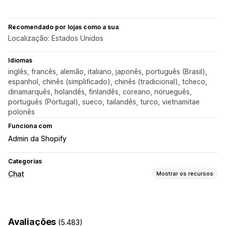
Recomendado por lojas como a sua
Localização: Estados Unidos
Idiomas
inglês, francês, alemão, italiano, japonês, português (Brasil),
espanhol, chinês (simplificado), chinês (tradicional), tcheco,
dinamarquês, holandês, finlandês, coreano, norueguês,
português (Portugal), sueco, tailandês, turco, vietnamitae
polonês
Funciona com
Admin da Shopify
Categorias
Chat
Mostrar os recursos
Mensagens em tempo real
Chatbots de IA
Chat em tempo real
Conversa por e-mail
Avaliações
(5.483)
Upload de arquivo
Em vários idiomas
Notificações push