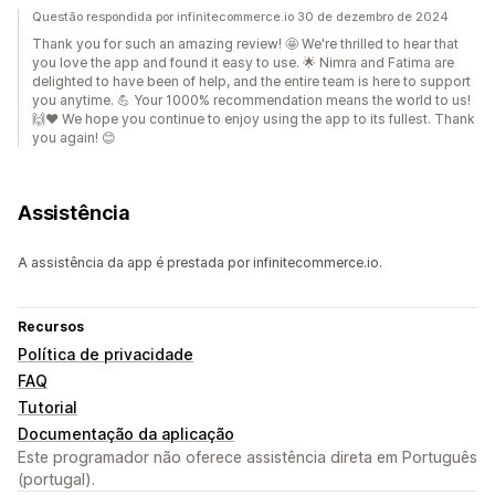
Questão respondida por infinitecommerce.io 30 de dezembro de 2024
Thank you for such an amazing review! 🤩 We're thrilled to hear that
you love the app and found it easy to use. 🌟 Nimra and Fatima are
delighted to have been of help, and the entire team is here to support
you anytime. 💪 Your 1000% recommendation means the world to us!
🙌❤️ We hope you continue to enjoy using the app to its fullest. Thank
you again! 😊
Assistência
A assistência da app é prestada por infinitecommerce.io.
Recursos
Política de privacidade
FAQ
Tutorial
Documentação da aplicação
Este programador não oferece assistência direta em Português
(portugal).