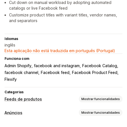
Cut down on manual workload by adopting automated
catalogs or live Facebook feed
Customize product titles with variant titles, vendor names,
and separators
Idiomas
inglês
Esta aplicação não está traduzida em português (Portugal)
Funciona com
Admin Shopify
facebook and instagram
Facebook Catalog
facebook channel
Facebook feed
Facebook Product Feed
Flexify
Categorias
Feeds de produtos
Mostrar funcionalidades
Personalização de feeds
Anúncios
Mostrar funcionalidades
Mapeamento de atributos
Metacampos
Direcionamento
Etiquetas personalizadas
Regras personalizadas