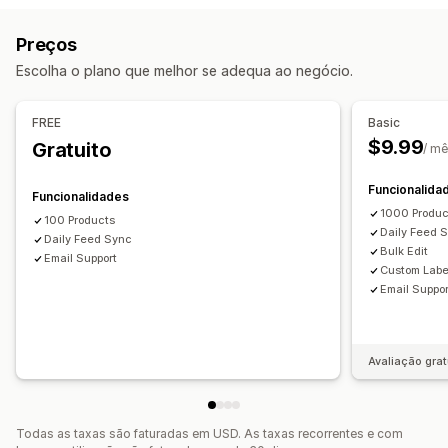
Plataforma
Várias moedas
Multilingue
Sincronização de variantes
Preços
Gestão de campanhas
Gestão de feeds
Escolha o plano que melhor se adequa ao negócio.
Redes sociais
Website
Sincronização de produtos
Edição em lote
Atualizações em tempo real
Sincronização programada
Análise de dados de desempenho
FREE
Basic
Validação de erros
Assistência ao inventário
$9.99
Gratuito
Dashboards
Atribuição UTM
Fonte de tráfego
/ m
Otimização de feeds
Funcionalida
Funcionalidades
1000 Produc
100 Products
Daily Feed 
Daily Feed Sync
Bulk Edit
Email Support
Custom Labe
Email Suppor
Avaliação grat
Todas as taxas são faturadas em USD. As taxas recorrentes e com