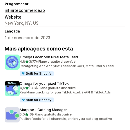
Programador
infinitecommerce.io
Website
New York, NY, US
Lançada
1 de novembro de 2023
Mais aplicações como esta
Omega Facebook Pixel Meta Feed
de 5 estrelas
4,8
(877)
•
Plano gratuito disponível
877 total de avaliações
Retargeting Ads Analytic: Facebook CAPI, Meta Pixel & Feed
Built for Shopify
Omega for your pixel TikTok
de 5 estrelas
4,9
(146)
•
Plano gratuito disponível
146 total de avaliações
Real-time tracking for your TikTok Pixel, E-API & TikTok Ads
Built for Shopify
Marpipe ‑ Catalog Manager
de 5 estrelas
5,0
(6)
•
Plano gratuito disponível
6 total de avaliações
Publish feeds for all channels, enrich your catalog creative