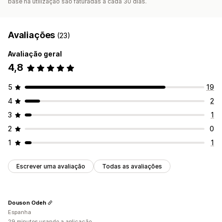
base na utilização são faturadas a cada 30 dias.
Avaliações
(23)
Avaliação geral
4,8
5
19
4
2
3
1
2
0
1
1
Escrever uma avaliação
Todas as avaliações
Douson Odeh
Espanha
29 minutos usando a aplicação