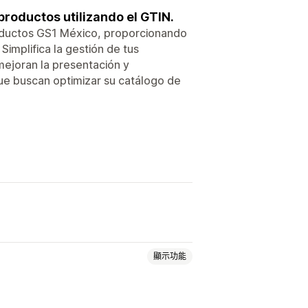
roductos utilizando el GTIN.
oductos GS1 México, proporcionando
implifica la gestión de tus
mejoran la presentación y
que buscan optimizar su catálogo de
顯示功能