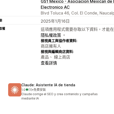
GS1 Mexico - Asociacion Mexican de 
Electronico AC
Blvd Toluca 46, Col. El Conde, Nauca
期
2025年1月16日
取權
這項應用程式需要存取以下資料，才能在
隱私權政策
。
檢視員工與協作者資料:
商店擁有人
檢視與編輯商店資料:
產品、 線上商店
查看詳情
Claude: Asistente IA de tienda
滿分 5 顆星
1.0
(1)
•
免費安裝
共有 1 則評價
Claude corrige el SEO y crea contenido y campañas
mediante IA