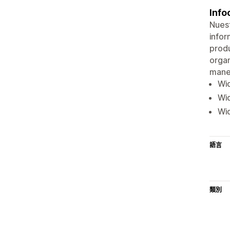
Info
Nuest
infor
produ
organ
maner
Wid
Wi
Wi
語言
類別