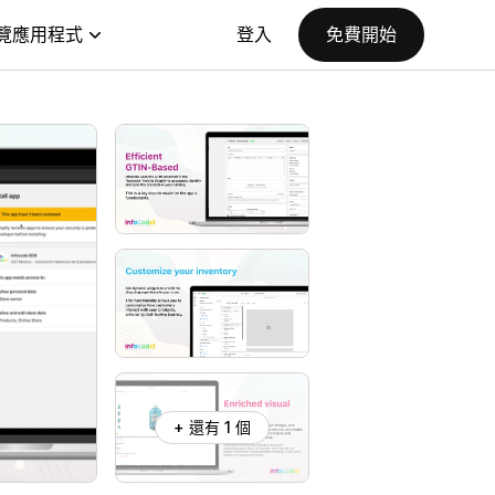
覽應用程式
登入
免費開始
+ 還有 1 個