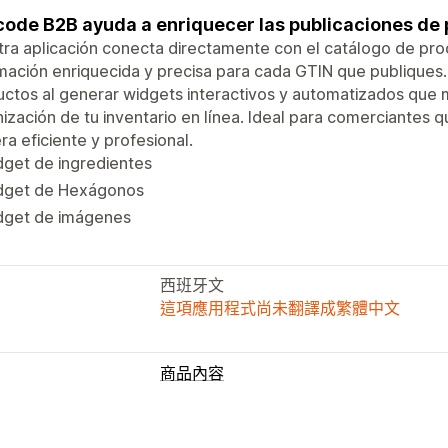
code B2B ayuda a enriquecer las publicaciones de p
ra aplicación conecta directamente con el catálogo de pr
mación enriquecida y precisa para cada GTIN que publiques. S
ctos al generar widgets interactivos y automatizados que 
ización de tu inventario en línea. Ideal para comerciantes 
a eficiente y profesional.
get de ingredientes
dget de Hexágonos
dget de imágenes
西班牙文
這項應用程式尚未翻譯成繁體中文
商品內容
內容類型