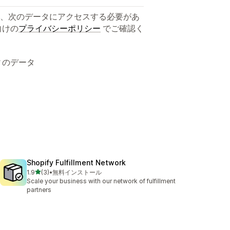
、次のデータにアクセスする必要があ
向けの
プライバシーポリシー
でご確認く
ィのデータ
Shopify Fulfillment Network
5つ星中
1.9
(3)
•
無料インストール
合計レビュー数：3件
Scale your business with our network of fulfillment
partners