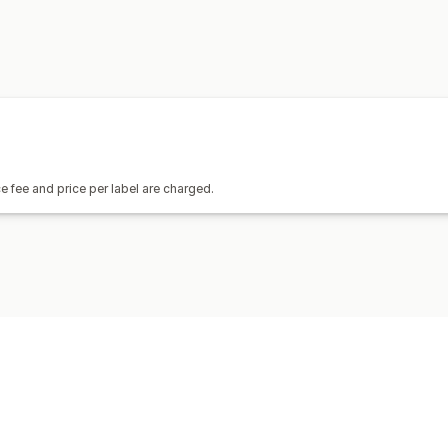
在庫アラート
e fee and price per label are charged.