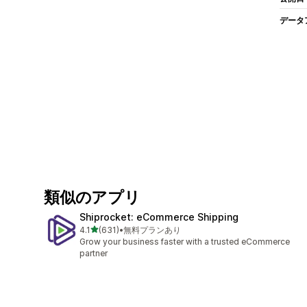
データ
類似のアプリ
Shiprocket: eCommerce Shipping
5つ星中
4.1
(631)
•
無料プランあり
合計レビュー数：631件
Grow your business faster with a trusted eCommerce
partner